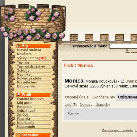
Hry
Prihlasovacie meno:
Hlavná stránka
Regist
Nová hra
Výzvy na hru
343
(
)
Turnaje
Profil: Monica
Turnaje družstiev
Schody
Rybníky
Pokerové stoly
Monica
(Monika Koubková) -
Brain 
Pravidlá hier
Celkové skóre: 2205 výhier, 153 remíz, 180
Editory hier
Profil
Osobné údaje
Ukončené hry
Odštartova
Platené členstvo
Môj profil
Zeď
Odkazy
Úspěchy
(3)
Fotoalba
Odkazovač
Žiadne.
Zprávy
Priatelia
Nepriatelia
Nastavenie
Pravidlá pre užívateľa
|
Štatistika