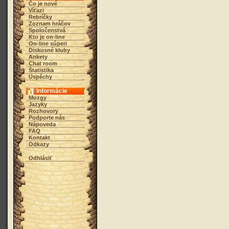
Čo je nové
Víťazi
Rebríčky
Zoznam hráčov
Spoločenstvá
Kto je on-line
On-line súperi
Diskusné kluby
Ankety
Chat room
Štatistika
Úspěchy
Informácie
Mozgy
Jazyky
Rozhovory
Podporte nás
Nápoveda
FAQ
Kontakt
Odkazy
Odhlásiť