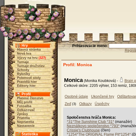
Hry
Prihlasovacie meno:
Hlavná stránka
Regist
Nová hra
Výzvy na hru
327
(
)
Turnaje
Profil: Monica
Turnaje družstiev
Schody
Rybníky
Pokerové stoly
Monica
(Monika Koubková) -
Brain 
Pravidlá hier
Celkové skóre: 2205 výhier, 153 remíz, 180
Editory hier
Profil
Osobné údaje
Ukončené hry
Odštartova
Platené členstvo
Môj profil
Zeď
Odkazy
Úspěchy
(3)
Fotoalba
Odkazovač
Zprávy
Spoločenstva hráča Monica:
Priatelia
*31*The Sunshine Club *31*
(manažér)
Nepriatelia
Nastavenie
Neználkovo společenstvo *793*
(manažér
Crissie's Clubhouse
(člen)
Štatistika
*1254*The ORIGINAL Flame Pit*1254*
(čl