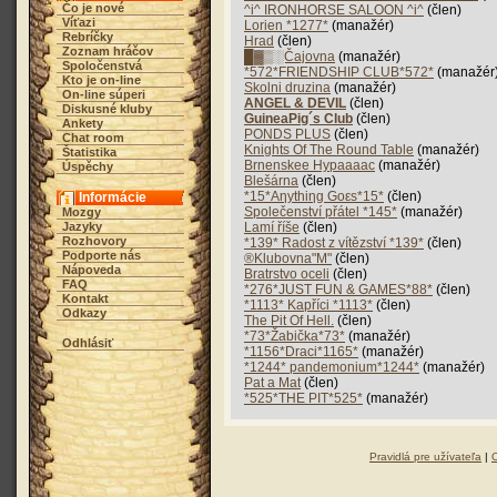
Čo je nové
^i^ IRONHORSE SALOON ^i^
(člen)
Víťazi
Lorien *1277*
(manažér)
Rebríčky
Hrad
(člen)
Zoznam hráčov
█▓▒░Čajovna
(manažér)
Spoločenstvá
*572*FRIENDSHIP CLUB*572*
(manažér
Kto je on-line
Skolni druzina
(manažér)
On-line súperi
ANGEL & DEVIL
(člen)
Diskusné kluby
GuineaPig´s Club
(člen)
Ankety
PONDS PLUS
(člen)
Chat room
Knights Of The Round Table
(manažér)
Štatistika
Brnenskee Hypaaaac
(manažér)
Úspěchy
Blešárna
(člen)
*15*Aηythiηg Goεs*15*
(člen)
Informácie
Společenství přátel *145*
(manažér)
Mozgy
Jazyky
Lamí říše
(člen)
Rozhovory
*139* Radost z vítězství *139*
(člen)
Podporte nás
®Klubovna"M"
(člen)
Nápoveda
Bratrstvo oceli
(člen)
FAQ
*276*JUST FUN & GAMES*88*
(člen)
Kontakt
*1113* Kapříci *1113*
(člen)
Odkazy
The Pit Of Hell.
(člen)
*73*Žabička*73*
(manažér)
Odhlásiť
*1156*Draci*1165*
(manažér)
*1244* pandemonium*1244*
(manažér)
Pat a Mat
(člen)
*525*THE PIT*525*
(manažér)
Pravidlá pre užívateľa
|