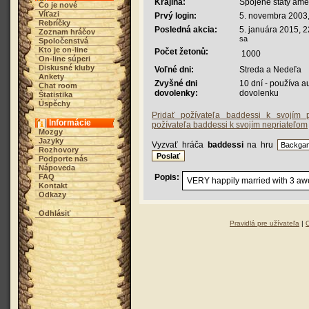
Krajina:
Spojené štáty ame
Čo je nové
Víťazi
Prvý login:
5. novembra 2003,
Rebríčky
Posledná akcia:
5. januára 2015, 2
Zoznam hráčov
sa
Spoločenstvá
Kto je on-line
Počet žetonů:
1000
On-line súperi
Diskusné kluby
Voľné dni:
Streda a Nedeľa
Ankety
Zvyšné dni
10 dní - používa a
Chat room
dovolenky:
dovolenku
Štatistika
Úspěchy
Pridať požívateľa baddessi k svojím p
Informácie
požívateľa baddessi k svojím nepriateľom
Mozgy
Jazyky
Vyzvať hráča
baddessi
na hru
Rozhovory
Podporte nás
Nápoveda
FAQ
Popis:
VERY happily married with 3 a
Kontakt
Odkazy
Odhlásiť
Pravidlá pre užívateľa
|