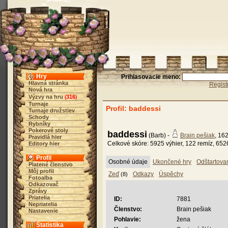
Hry
Prihlasovacie meno:
Hlavná stránka
Regist
Nová hra
Výzvy na hru
316
(
)
Turnaje
Profil: baddessi
Turnaje družstiev
Schody
Rybníky
Pokerové stoly
baddessi
(Barb) -
Brain pešiak
, 16
Pravidlá hier
Celkové skóre: 5925 výhier, 122 remíz, 652
Editory hier
Profil
Osobné údaje
Ukončené hry
Odštartova
Platené členstvo
Môj profil
Zeď
Odkazy
Úspěchy
(8)
Fotoalba
Odkazovač
Zprávy
Priatelia
ID:
7881
Nepriatelia
Členstvo:
Brain pešiak
Nastavenie
Pohlavie:
žena
Štatistika