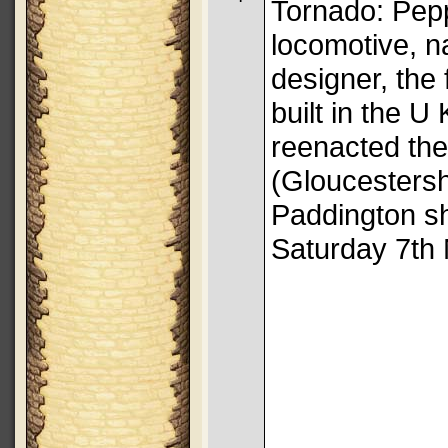
Tornado: Pep
locomotive, n
designer, the 
built in the U
reenacted th
(Gloucestersh
Paddington sh
Saturday 7th