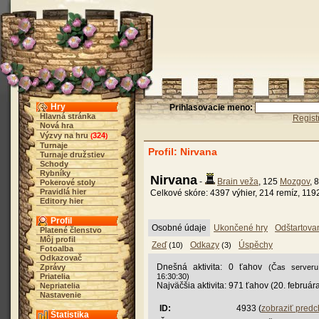
Hry
Prihlasovacie meno:
Hlavná stránka
Regist
Nová hra
Výzvy na hru
324
(
)
Turnaje
Profil: Nirvana
Turnaje družstiev
Schody
Rybníky
Nirvana
-
Brain veža
, 125
Mozgov
, 
Pokerové stoly
Pravidlá hier
Celkové skóre: 4397 výhier, 214 remíz, 119
Editory hier
Profil
Osobné údaje
Ukončené hry
Odštartova
Platené členstvo
Môj profil
Zeď
Odkazy
Úspěchy
(10)
(3)
Fotoalba
Odkazovač
Dnešná aktivita: 0 ťahov
Zprávy
(Čas serveru
Priatelia
16:30:30)
Najväčšia aktivita: 971 ťahov (20. február
Nepriatelia
Nastavenie
ID:
4933 (
zobraziť pred
Štatistika