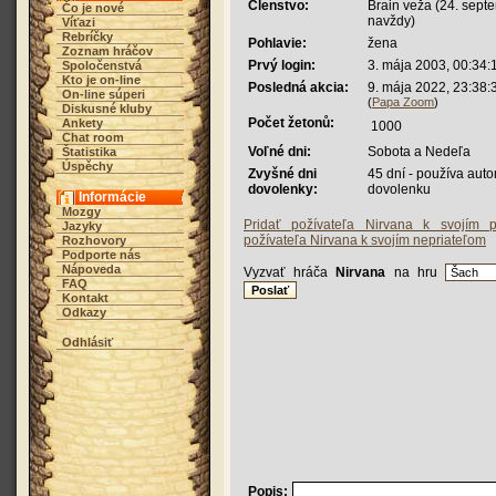
Členstvo:
Brain veža (24. sept
Čo je nové
navždy)
Víťazi
Rebríčky
Pohlavie:
žena
Zoznam hráčov
Prvý login:
3. mája 2003, 00:34:
Spoločenstvá
Kto je on-line
Posledná akcia:
9. mája 2022, 23:38:
On-line súperi
(
Papa Zoom
)
Diskusné kluby
Počet žetonů:
Ankety
1000
Chat room
Voľné dni:
Sobota a Nedeľa
Štatistika
Úspěchy
Zvyšné dni
45 dní - používa aut
dovolenky:
dovolenku
Informácie
Mozgy
Pridať požívateľa Nirvana k svojím p
Jazyky
požívateľa Nirvana k svojím nepriateľom
Rozhovory
Podporte nás
Nápoveda
Vyzvať hráča
Nirvana
na hru
FAQ
Kontakt
Odkazy
Odhlásiť
Popis: