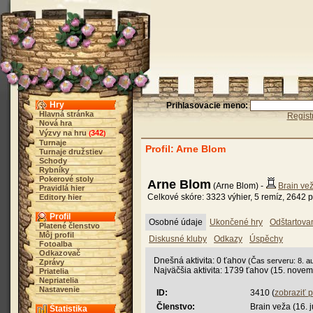
Hry
Prihlasovacie meno:
Hlavná stránka
Regist
Nová hra
Výzvy na hru
342
(
)
Turnaje
Profil: Arne Blom
Turnaje družstiev
Schody
Rybníky
Pokerové stoly
Arne Blom
(Arne Blom) -
Brain ve
Pravidlá hier
Celkové skóre: 3323 výhier, 5 remíz, 2642 p
Editory hier
Profil
Osobné údaje
Ukončené hry
Odštartova
Platené členstvo
Môj profil
Diskusné kluby
Odkazy
Úspěchy
Fotoalba
Odkazovač
Dnešná aktivita: 0 ťahov
(Čas serveru: 8. a
Zprávy
Najväčšia aktivita: 1739 ťahov (15. nove
Priatelia
Nepriatelia
Nastavenie
ID:
3410 (
zobraziť 
Členstvo:
Brain veža (16. 
Štatistika