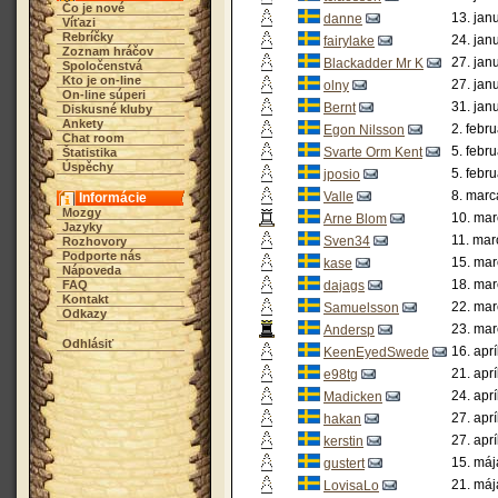
Čo je nové
13. jan
danne
Víťazi
Rebríčky
24. jan
fairylake
Zoznam hráčov
27. jan
Blackadder Mr K
Spoločenstvá
Kto je on-line
27. jan
olny
On-line súperi
31. jan
Bernt
Diskusné kluby
Ankety
2. febr
Egon Nilsson
Chat room
5. febr
Svarte Orm Kent
Štatistika
Úspěchy
5. febr
jposio
8. marc
Valle
Informácie
Mozgy
10. mar
Arne Blom
Jazyky
11. mar
Sven34
Rozhovory
Podporte nás
15. mar
kase
Nápoveda
18. mar
FAQ
dajags
Kontakt
22. mar
Samuelsson
Odkazy
23. mar
Andersp
Odhlásiť
16. apr
KeenEyedSwede
21. apr
e98tg
24. apr
Madicken
27. apr
hakan
27. apr
kerstin
15. máj
gustert
21. máj
LovisaLo