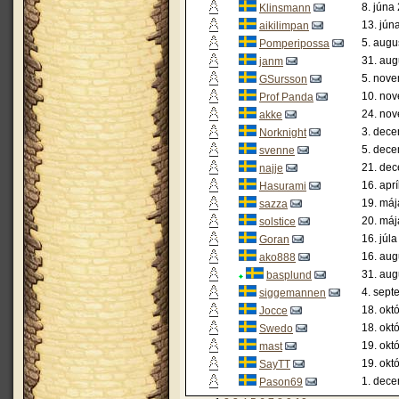
8. júna
Klinsmann
13. jún
aikilimpan
5. augu
Pomperipossa
31. aug
janm
5. nove
GSursson
10. nov
Prof Panda
24. nov
akke
3. dece
Norknight
5. dece
svenne
21. dec
najje
16. apr
Hasurami
19. máj
sazza
20. máj
solstice
16. júl
Goran
16. aug
ako888
31. aug
basplund
4. sept
siggemannen
18. okt
Jocce
18. okt
Swedo
19. okt
mast
19. okt
SayTT
1. dece
Pason69