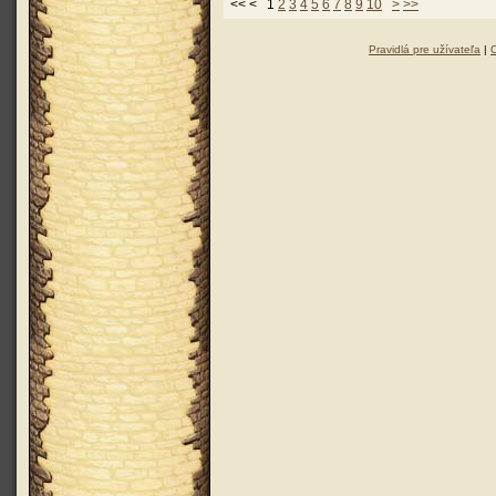
<< < 1
2
3
4
5
6
7
8
9
10
>
>>
Pravidlá pre užívateľa
|