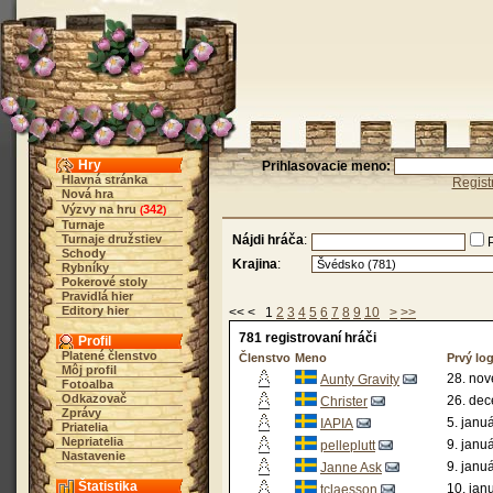
Hry
Prihlasovacie meno:
Hlavná stránka
Regist
Nová hra
Výzvy na hru
342
(
)
Turnaje
Turnaje družstiev
Nájdi hráča
:
Schody
Krajina
:
Rybníky
Pokerové stoly
Pravidlá hier
Editory hier
<< < 1
2
3
4
5
6
7
8
9
10
>
>>
781 registrovaní hráči
Profil
Platené členstvo
Členstvo
Meno
Prvý lo
Môj profil
28. nov
Aunty Gravity
Fotoalba
Odkazovač
26. dec
Christer
Zprávy
5. janu
IAPIA
Priatelia
Nepriatelia
9. janu
pelleplutt
Nastavenie
9. janu
Janne Ask
Štatistika
10. jan
tclaesson