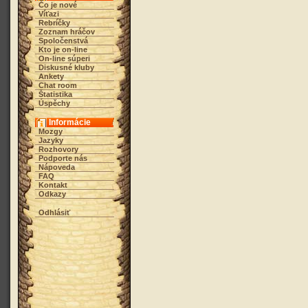
Čo je nové
Víťazi
Rebríčky
Zoznam hráčov
Spoločenstvá
Kto je on-line
On-line súperi
Diskusné kluby
Ankety
Chat room
Štatistika
Úspěchy
Informácie
Mozgy
Jazyky
Rozhovory
Podporte nás
Nápoveda
FAQ
Kontakt
Odkazy
Odhlásiť