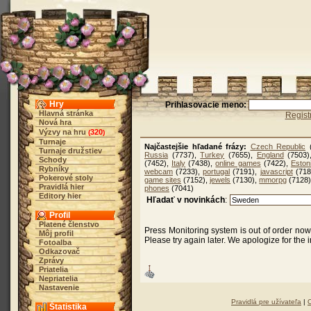
Hry
Prihlasovacie meno:
Hlavná stránka
Regist
Nová hra
Výzvy na hru
320
(
)
Turnaje
Najčastejšie hľadané frázy:
Czech Republic
(
Turnaje družstiev
Russia
(7737),
Turkey
(7655),
England
(7503
Schody
(7452),
Italy
(7438),
online games
(7422),
Eston
Rybníky
webcam
(7233),
portugal
(7191),
javascript
(718
Pokerové stoly
game sites
(7152),
jewels
(7130),
mmorpg
(7128
Pravidlá hier
phones
(7041)
Editory hier
Hľadať v novinkách
:
Profil
Platené členstvo
Press Monitoring system is out of order no
Môj profil
Please try again later. We apologize for the
Fotoalba
Odkazovač
Zprávy
Priatelia
Nepriatelia
Nastavenie
Pravidlá pre užívateľa
|
Štatistika