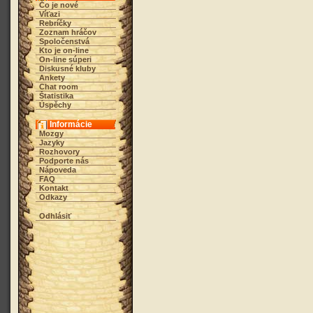
Čo je nové
Víťazi
Rebríčky
Zoznam hráčov
Spoločenstvá
Kto je on-line
On-line súperi
Diskusné kluby
Ankety
Chat room
Štatistika
Úspěchy
Informácie
Mozgy
Jazyky
Rozhovory
Podporte nás
Nápoveda
FAQ
Kontakt
Odkazy
Odhlásiť