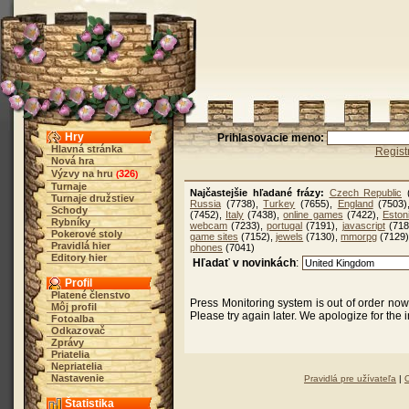
Hry
Prihlasovacie meno:
Hlavná stránka
Regist
Nová hra
Výzvy na hru
326
(
)
Turnaje
Najčastejšie hľadané frázy:
Czech Republic
(
Turnaje družstiev
Russia
(7738),
Turkey
(7655),
England
(7503
Schody
(7452),
Italy
(7438),
online games
(7422),
Eston
Rybníky
webcam
(7233),
portugal
(7191),
javascript
(718
Pokerové stoly
game sites
(7152),
jewels
(7130),
mmorpg
(7129
Pravidlá hier
phones
(7041)
Editory hier
Hľadať v novinkách
:
Profil
Platené členstvo
Press Monitoring system is out of order no
Môj profil
Please try again later. We apologize for the
Fotoalba
Odkazovač
Zprávy
Priatelia
Nepriatelia
Nastavenie
Pravidlá pre užívateľa
|
Štatistika