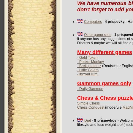
We have numerous bir
don't forget to add yo
Computers
- 4 príspevky
- Hav
Other game sites
- 1 príspevo
If anyone has any suggestions of sit
Discuss & maybe we will all find a p
Many different games
- Gold Token
- Pocket Monkey
- Brettspielnetz
(Deutsch or Englis
- Little Golem
- ItsYourTurn
Gammon games only
- Daily Gammon
Chess & Chess puzzl
Simple Chess
Chess Conquest
(moderuje
MadM
Diet
- 8 príspevkov
- Welcome 
lifestyle and lose weight too! (mod