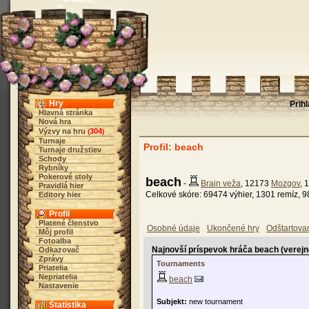
Hry
Prih
Hlavná stránka
Nová hra
Výzvy na hru
304
(
)
Turnaje
Profil: beach
Turnaje družstiev
Schody
Rybníky
Pokerové stoly
beach
-
Brain veža
, 12173
Mozgov
, 
Pravidlá hier
Celkové skóre: 69474 výhier, 1301 remíz, 9
Editory hier
Profil
Platené členstvo
Osobné údaje
Ukončené hry
Odštartova
Môj profil
Fotoalba
Najnovší príspevok hráča beach (verejn
Odkazovač
Zprávy
Tournaments
Priatelia
Nepriatelia
beach
Nastavenie
Subjekt:
new tournament
Štatistika