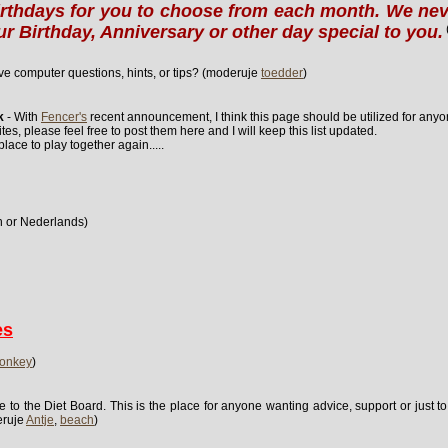
thdays for you to choose from each month. We ne
ur Birthday, Anniversary or other day special to you.
e computer questions, hints, or tips? (moderuje
toedder
)
k
- With
Fencer's
recent announcement, I think this page should be utilized for anyo
es, please feel free to post them here and I will keep this list updated.
lace to play together again.....
h or Nederlands)
es
onkey
)
to the Diet Board. This is the place for anyone wanting advice, support or just to
eruje
Antje
,
beach
)