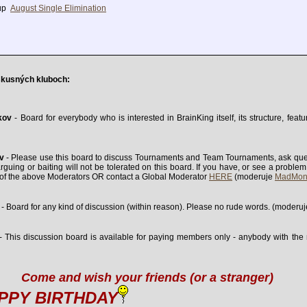
 up
August Single Elimination
skusných kluboch:
kov
- Board for everybody who is interested in BrainKing itself, its structure, fea
v
- Please use this board to discuss Tournaments and Team Tournaments, ask ques
 arguing or baiting will not be tolerated on this board. If you have, or see a prob
e of the above Moderators OR contact a Global Moderator
HERE
(moderuje
MadMon
- Board for any kind of discussion (within reason). Please no rude words. (moderu
- This discussion board is available for paying members only - anybody with the
Come and wish your friends (or a stranger)
-
PPY BIRTHDAY