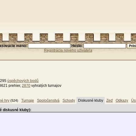
lasovacie meno:
Heslo:
Registrácia nového užívateľa
1295
úspěchových bodů
8621 prehier,
2870
vyhratých turnajov
né hry
Turnaje
Spoločenstvá
Schody
Diskusné kluby
Zeď
Odkazy
Ús
(524)
é diskusné kluby):