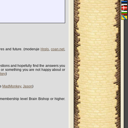
tures and future. (moderuje
Hrqls
,
coan.net
,
tions and hopefully find the answers you
lem or something you are not happy about or
key
)
je
MadMonkey
,
Jason
)
 membership level Brain Bishop or higher.