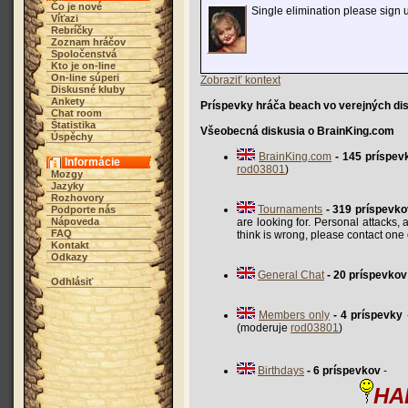
Čo je nové
Single elimination please sign
Víťazi
Rebríčky
Zoznam hráčov
Spoločenstvá
Kto je on-line
On-line súperi
Zobraziť kontext
Diskusné kluby
Ankety
Príspevky hráča beach vo verejných di
Chat room
Štatistika
Všeobecná diskusia o BrainKing.com
Úspěchy
BrainKing.com
- 145 príspev
Informácie
rod03801
)
Mozgy
Jazyky
Rozhovory
Tournaments
- 319 príspevko
Podporte nás
Nápoveda
are looking for. Personal attacks,
FAQ
think is wrong, please contact on
Kontakt
Odkazy
General Chat
- 20 príspevkov
Odhlásiť
Members only
- 4 príspevky
(moderuje
rod03801
)
Birthdays
- 6 príspevkov
HA