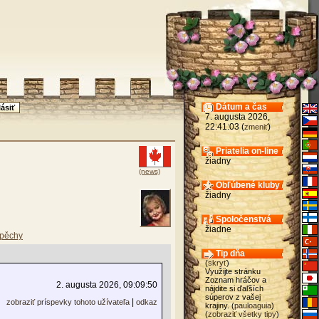
Dátum a čas
7. augusta 2026,
22:41:03 (
)
zmeniť
Priatelia on-line
žiadny
(news)
Obľúbené kluby
žiadny
Spoločenstvá
žiadne
pěchy
Tip dňa
(
skryť
)
Využijte stránku
Zoznam hráčov a
2. augusta 2026, 09:09:50
nájdite si ďaľších
súperov z vašej
|
zobraziť príspevky tohoto užívateľa
odkaz
krajiny. (
pauloaguia
)
(
zobraziť všetky tipy
)