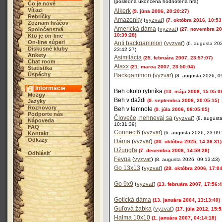
(posledná ukončená hodnotená hra)
Čo je nové
Víťazi
Alkerk
(9. júna 2006, 20:20:27)
Rebríčky
Amazonky
(
vyzvať
)
(7. októbra 2016, 10:53
Zoznam hráčov
Americká dáma
(
vyzvať
)
Spoločenstvá
(27. novembra 20
10:39:28)
Kto je on-line
On-line súperi
Anti backgammon
(
vyzvať
)
(6. augusta 20
Diskusné kluby
23:42:27)
Ankety
Asimilácia
(25. februára 2007, 23:57:07)
Chat room
Ataxx
(21. marca 2007, 23:50:04)
Štatistika
Úspěchy
Backgammon
(
vyzvať
)
(8. augusta 2026, 0
Informácie
Beh okolo rybníka
(13. mája 2006, 15:05:0
Mozgy
Beh v daždi
(9. septembra 2006, 20:05:15)
Jazyky
Rozhovory
Beh v temnote
(9. júla 2006, 08:05:05)
Podporte nás
Človeče, nehnevaj sa
(
vyzvať
)
(8. august
Nápoveda
10:31:39)
FAQ
Connect6
(
vyzvať
)
(6. augusta 2026, 23:09:
Kontakt
Odkazy
Dáma
(
vyzvať
)
(30. októbra 2025, 14:36:31)
Džungľa
(7. decembra 2006, 14:59:28)
Odhlásiť
Fevga
(
vyzvať
)
(8. augusta 2026, 09:13:43)
Go 13x13
(
vyzvať
)
(28. októbra 2006, 17:04
Go 9x9
(
vyzvať
)
(13. februára 2007, 17:56:4
Gotická dáma
(13. januára 2004, 13:13:40)
Guľová žabka
(
vyzvať
)
(17. júla 2012, 15:5
Halma 10x10
(1. januára 2007, 04:14:18)