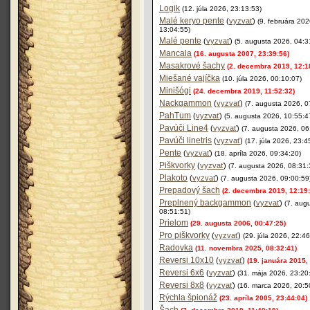
Logik
(12. júla 2026, 23:13:53)
Malé keryo pente
(
vyzvať
)
(9. februára 202
13:04:55)
Malé pente
(
vyzvať
)
(5. augusta 2026, 04:3
Mancala
(16. augusta 2007, 23:39:56)
Masakrové šachy
(2. decembra 2019, 12:1
Miešané vajíčka
(10. júla 2026, 00:10:07)
Minišógi
(24. decembra 2019, 11:52:32)
Nackgammon
(
vyzvať
)
(7. augusta 2026, 0
PahTum
(
vyzvať
)
(5. augusta 2026, 10:55:4
Pavúči Line4
(
vyzvať
)
(7. augusta 2026, 06
Pavúči linetris
(
vyzvať
)
(17. júla 2026, 23:4
Pente
(
vyzvať
)
(18. apríla 2026, 09:34:20)
Piškvorky
(
vyzvať
)
(7. augusta 2026, 08:31:
Plakoto
(
vyzvať
)
(7. augusta 2026, 09:00:59
Prepadový šach
(2. decembra 2019, 12:19:
Preplnený backgammon
(
vyzvať
)
(7. aug
08:51:51)
Prielom
(29. augusta 2006, 00:47:25)
Pro piškvorky
(
vyzvať
)
(29. júla 2026, 22:46
Radovka
(11. novembra 2025, 08:32:41)
Reversi 10x10
(
vyzvať
)
(19. januára 2015,
Reversi 6x6
(
vyzvať
)
(31. mája 2026, 23:20
Reversi 8x8
(
vyzvať
)
(16. marca 2026, 20:5
Rýchla špionáž
(23. apríla 2005, 23:44:04)