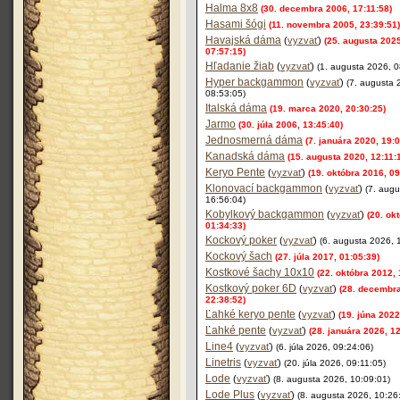
Halma 8x8
(30. decembra 2006, 17:11:58)
Hasami šógi
(11. novembra 2005, 23:39:51)
Havajská dáma
(
vyzvať
)
(25. augusta 2025
07:57:15)
Hľadanie žiab
(
vyzvať
)
(1. augusta 2026, 0
Hyper backgammon
(
vyzvať
)
(7. augusta 
08:53:05)
Italská dáma
(19. marca 2020, 20:30:25)
Jarmo
(30. júla 2006, 13:45:40)
Jednosmerná dáma
(7. januára 2020, 19:0
Kanadská dáma
(15. augusta 2020, 12:11:
Keryo Pente
(
vyzvať
)
(19. októbra 2016, 09
Klonovací backgammon
(
vyzvať
)
(7. aug
16:56:04)
Kobylkový backgammon
(
vyzvať
)
(20. ok
01:34:33)
Kockový poker
(
vyzvať
)
(6. augusta 2026, 
Kockový šach
(27. júla 2017, 01:05:39)
Kostkové šachy 10x10
(22. októbra 2012, 
Kostkový poker 6D
(
vyzvať
)
(28. decembr
22:38:52)
Ľahké keryo pente
(
vyzvať
)
(19. júna 2022
Ľahké pente
(
vyzvať
)
(28. januára 2026, 12
Line4
(
vyzvať
)
(6. júla 2026, 09:24:06)
Linetris
(
vyzvať
)
(20. júla 2026, 09:11:05)
Lode
(
vyzvať
)
(8. augusta 2026, 10:09:01)
Lode Plus
(
vyzvať
)
(8. augusta 2026, 10:26