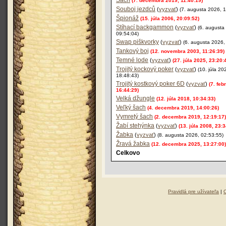
Šach
(7. decembra 2019, 11:40:19)
Souboj jezdců
(
vyzvať
)
(7. augusta 2026, 
Špionáž
(15. júla 2006, 20:09:52)
Stíhací backgammon
(
vyzvať
)
(6. augusta
09:54:04)
Swap piškvorky
(
vyzvať
)
(6. augusta 2026,
Tankový boj
(12. novembra 2003, 11:26:39)
Temné lode
(
vyzvať
)
(27. júla 2025, 23:20:
Trojitý kockový poker
(
vyzvať
)
(10. júla 20
18:48:43)
Trojitý kostkový poker 6D
(
vyzvať
)
(7. feb
16:44:29)
Velká džungle
(12. júla 2018, 10:34:33)
Veľký šach
(4. decembra 2019, 14:00:26)
Vymretý šach
(2. decembra 2019, 12:19:17)
Žabí stehýnka
(
vyzvať
)
(13. júla 2008, 23:3
Žabka
(
vyzvať
)
(8. augusta 2026, 02:53:55)
Žravá žabka
(12. decembra 2025, 13:27:00)
Celkovo
Pravidlá pre užívateľa
|