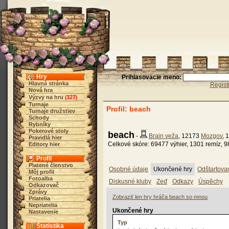
Hry
Prihlasovacie meno:
Hlavná stránka
Regist
Nová hra
Výzvy na hru
327
(
)
Turnaje
Profil: beach
Turnaje družstiev
Schody
Rybníky
Pokerové stoly
beach
-
Brain veža
, 12173
Mozgov
, 
Pravidlá hier
Celkové skóre: 69477 výhier, 1301 remíz, 9
Editory hier
Profil
Platené členstvo
Osobné údaje
Ukončené hry
Odštartova
Môj profil
Fotoalba
Diskusné kluby
Zeď
Odkazy
Úspěchy
Odkazovač
Zprávy
Zobraziť len hry hráča beach so mnou
Priatelia
Nepriatelia
Ukončené hry
Nastavenie
Typ
Štatistika