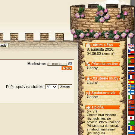
Dátum a čas
8. augusta 2026,
04:36:03 (
)
zmeniť
Moderátor:
dr. martanek
Priatelia on-line
žiadny
Obľúbené kluby
žiadny
Počet správ na stránke:
Spoločenstvá
žiadne
Tip dňa
(
skryť
)
Chcete hrať viacero
rôznych hier, ale
neviete, ktorou začať?
Prihláste sa do turnaja
s náhodnými hrami.
(
pauloaguia
)