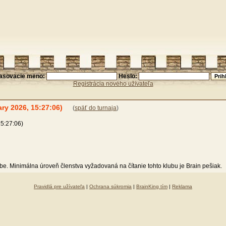
lasovacie meno:
Heslo:
Registrácia nového užívateľa
y 2026, 15:27:06)
(
späť do turnaja
)
5:27:06)
ube. Minimálna úroveň členstva vyžadovaná na čítanie tohto klubu je Brain pešiak.
Pravidlá pre užívateľa
|
Ochrana súkromia
|
BrainKing tím
|
Reklama