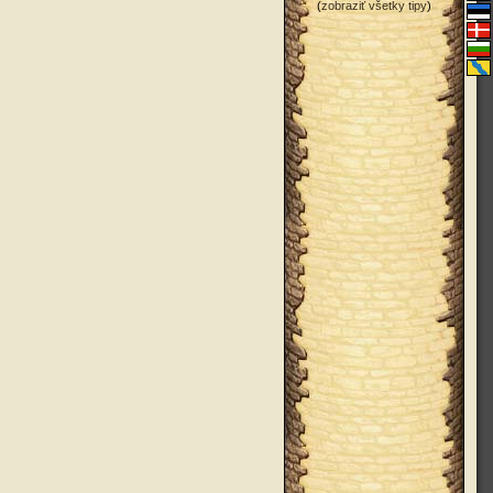
(
zobraziť všetky tipy
)