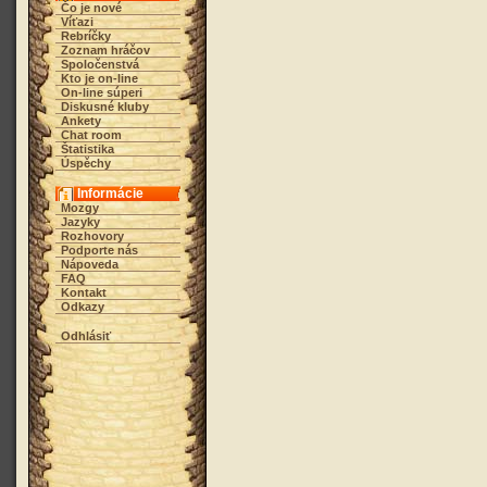
Čo je nové
Víťazi
Rebríčky
Zoznam hráčov
Spoločenstvá
Kto je on-line
On-line súperi
Diskusné kluby
Ankety
Chat room
Štatistika
Úspěchy
Informácie
Mozgy
Jazyky
Rozhovory
Podporte nás
Nápoveda
FAQ
Kontakt
Odkazy
Odhlásiť