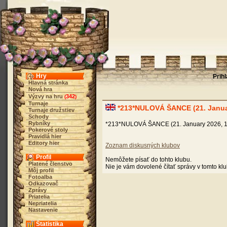
Hry
Prih
Hlavná stránka
Nová hra
Výzvy na hru
342
(
)
Turnaje
*213*NULOVÁ ŠANCE (21. Januar
Turnaje družstiev
Schody
Rybníky
*213*NULOVÁ ŠANCE (21. January 2026, 1
Pokerové stoly
Pravidlá hier
Editory hier
Zoznam diskusných klubov
Profil
Nemôžete písať do tohto klubu.
Platené členstvo
Nie je vám dovolené čítať správy v tomto kl
Môj profil
Fotoalba
Odkazovač
Zprávy
Priatelia
Nepriatelia
Nastavenie
Štatistika