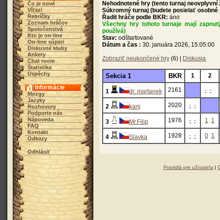
Nehodnotené hry (tento turnaj neovplyvní
Čo je nové
Víťazi
Súkromný turnaj (budete posielať osobné
Rebríčky
Řadit hráče podle BKR:
áno
Zoznam hráčov
Všechny hry tohoto turnaje mají zapnut
Spoločenstvá
používá)
Kto je on-line
Stav:
odštartované
On-line súperi
Dátum a čas :
30. januára 2026, 15:05:00
Diskusné kluby
Ankety
Zobraziť neukončené hry
(6) |
Diskusia
Chat room
Štatistika
Úspěchy
Sekcia 1
BKR
1
2
Informácie
2161
-
-
1
dr. martanek
Mozgy
Jazyky
2020
-
-
2
karij
Rozhovory
Podporte nás
Nápoveda
1976
-
-
1
1
3
Mr.Filip
FAQ
Kontakt
1928
-
-
0
1
4
Slavka
Odkazy
Odhlásiť
Pravidlá pre užívateľa
|