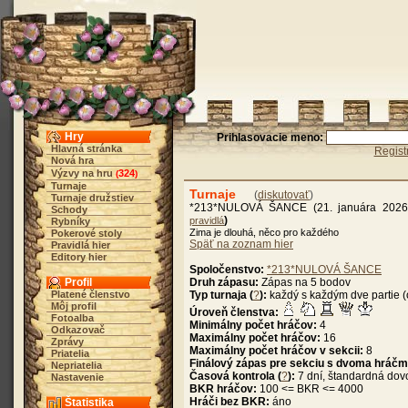
Hry
Prihlasovacie meno:
Hlavná stránka
Regist
Nová hra
Výzvy na hru
324
(
)
Turnaje
Turnaje
(
diskutovať
)
Turnaje družstiev
*213*NULOVÁ ŠANCE (21. januára 2026
Schody
)
pravidlá
Rybníky
Zima je dlouhá, něco pro každého
Pokerové stoly
Späť na zoznam hier
Pravidlá hier
Editory hier
Spoločenstvo:
*213*NULOVÁ ŠANCE
Profil
Druh zápasu:
Zápas na 5 bodov
Platené členstvo
Typ turnaja (
?
):
každý s každým dve partie (
Môj profil
Úroveň členstva:
Fotoalba
Minimálny počet hráčov:
4
Odkazovač
Maximálny počet hráčov:
16
Zprávy
Maximálny počet hráčov v sekcii:
8
Priatelia
Finálový zápas pre sekciu s dvoma hráčm
Nepriatelia
Časová kontrola (
?
):
7 dní, štandardná dov
Nastavenie
BKR hráčov:
100 <= BKR <= 4000
Hráči bez BKR:
áno
Štatistika