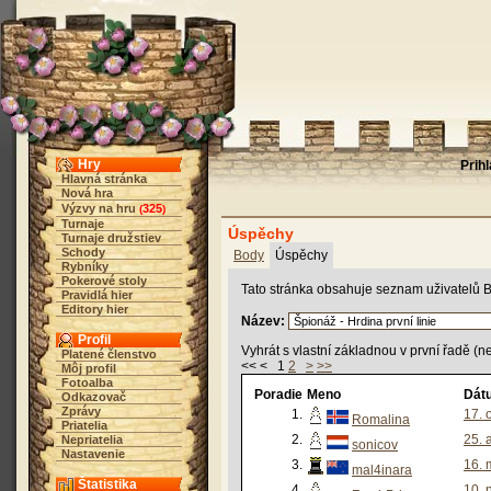
Hry
Prih
Hlavná stránka
Nová hra
Výzvy na hru
325
(
)
Turnaje
Úspěchy
Turnaje družstiev
Schody
Body
Úspěchy
Rybníky
Pokerové stoly
Tato stránka obsahuje seznam uživatelů B
Pravidlá hier
Editory hier
Název:
Profil
Vyhrát s vlastní základnou v první řadě (ne
Platené členstvo
<< < 1
2
>
>>
Môj profil
Fotoalba
Poradie
Meno
Dát
Odkazovač
Zprávy
1.
17. 
Romalina
Priatelia
2.
25. 
Nepriatelia
sonicov
Nastavenie
3.
16. 
mal4inara
Štatistika
4.
10. 