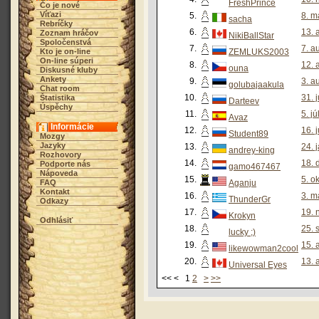
FreshPrince
Čo je nové
Víťazi
5.
8. m
sacha
Rebríčky
6.
13. 
Zoznam hráčov
NikiBallStar
Spoločenstvá
7.
7. a
Kto je on-line
ZEMLUKS2003
On-line súperi
8.
12. 
ouna
Diskusné kluby
Ankety
9.
3. a
golubajaakula
Chat room
10.
31. 
Štatistika
Darteev
Úspěchy
11.
5. j
Avaz
Informácie
12.
16. 
Student89
Mozgy
Jazyky
13.
24. 
andrey-king
Rozhovory
14.
18. 
Podporte nás
gamo467467
Nápoveda
15.
5. o
FAQ
Aganju
Kontakt
16.
3. m
ThunderGr
Odkazy
17.
19. 
Krokyn
Odhlásiť
18.
25. 
lucky ;)
19.
15. 
likewowman2cool
20.
13. 
Universal Eyes
<< < 1
2
>
>>