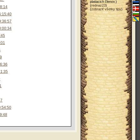
platiacich členov.)
(
rednaz23
)
08:14
(
zobraziť všetky tipy
)
6:15:40
9:36:57
0:00:34
:45
:01
4
09
26:36
51:35
0
1
57
0:54:50
29:48