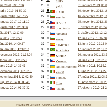
drafty
ája 2020, 19:57:36
25.
31. januára 2013, 01:
yalok
apríla 2019, 01:52:32
26.
30. decembra 2012, 1
El Cid
ugusta 2018, 14:57:25
27.
16. decembra 2012, 1
suentun
augusta 2017, 12:11:10
28.
25. novembra 2012, 2
R.A.D.Y.
ugusta 2017, 12:53:06
29.
6. októbra 2012, 01:24
goodfoods
júla 2017, 12:11:09
30.
2. októbra 2012, 12:12
samanta
úla 2017, 09:50:22
31.
12. júla 2012, 13:07:3
snaky
júna 2016, 14:00:27
32.
13. júna 2012, 22:13:
axiyomajo
januára 2016, 12:18:07
33.
17. januára 2012, 19:
Ana Luiza
decembra 2015, 21:14:04
34.
26. augusta 2011, 23:
Sandoz
któbra 2015, 19:30:22
35.
28. júla 2011, 03:03:5
Varazslo
arca 2015, 14:36:43
36.
26. júna 2011, 10:15:2
DoubleSubZero
novembra 2014, 16:32:55
37.
1. júna 2011, 23:14:27
elio80
septembra 2014, 11:02:40
38.
27. mája 2011, 22:08:
pers007
augusta 2014, 05:05:49
39.
11. novembra 2010, 2
Ehja
augusta 2014, 01:37:31
40.
27. októbra 2010, 23:
lukulus
Pravidlá pre užívateľa
|
Ochrana súkromia
|
BrainKing tím
|
Reklama