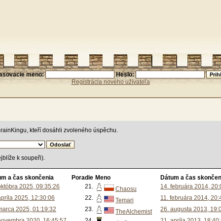
lasovacie meno:
Heslo:
Registrácia nového užívateľa
rainKingu, kteří dosáhli zvoleného úspěchu.
jblíže k soupeři).
um a čas skončenia
Poradie
Meno
Dátum a čas skončen
októbra 2025, 09:35:26
21.
14. februára 2014, 20
Chaosu
apríla 2025, 12:30:06
22.
11. februára 2014, 20:
Temari
marca 2025, 01:19:32
23.
26. augusta 2013, 19:
TheAlchemist
novembra 2020, 16:45:57
24.
21. apríla 2013, 18:40