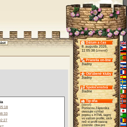
Dátum a čas
8. augusta 2026,
11:05:38 (
)
zmeniť
Priatelia on-line
žiadny
Obľúbené kluby
žiadny
Spoločenstvá
žiadne
Tip dňa
ia
(
skryť
)
:05:18
Pomocou Zápisníka
otestujte vzhľad
46:33
popisu s HTML tagmi
vo vašom profile, skôr
02:27
než si profil naozaj
zmeníte. (Iba pre
:47