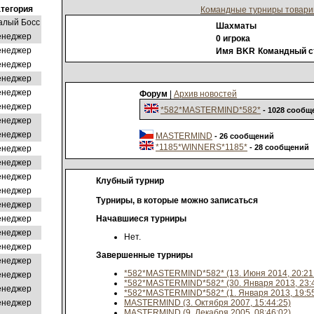
атегория
Командные турниры товар
алый Босс
Шахматы
енеджер
0 игрока
енеджер
Имя
BKR
Командный с
енеджер
енеджер
енеджер
Форум
|
Архив новостей
енеджер
*582*MASTERMIND*582*
- 1028 сообщ
енеджер
енеджер
MASTERMIND
- 26 сообщений
*1185*WINNERS*1185*
- 28 сообщений
енеджер
енеджер
енеджер
Клубный турнир
енеджер
Турниры, в которые можно записаться
енеджер
енеджер
Начавшиеся турниры
енеджер
Нет.
енеджер
Завершенные турниры
енеджер
*582*MASTERMIND*582* (13. Июня 2014, 20:21
енеджер
*582*MASTERMIND*582* (30. Января 2013, 23:4
енеджер
*582*MASTERMIND*582* (1. Января 2013, 19:55
енеджер
MASTERMIND (3. Октября 2007, 15:44:25)
MASTERMIND (9. Декабря 2005, 08:46:02)