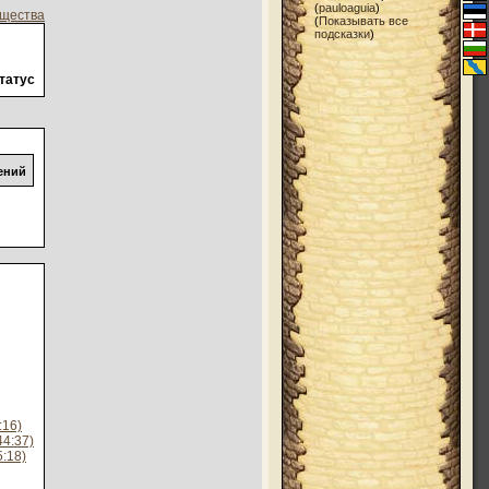
(
pauloaguia
)
ищества
(
Показывать все
подсказки
)
татус
ений
:16)
4:37)
:18)