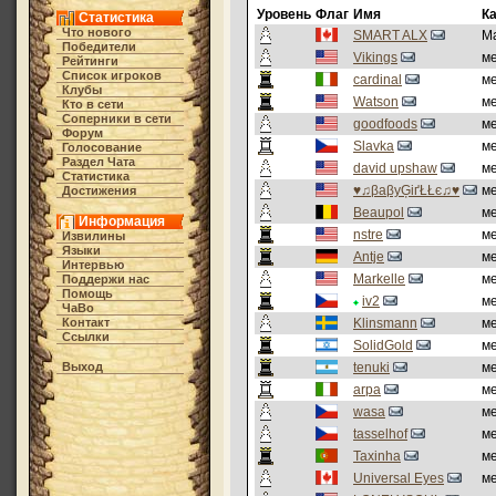
Уровень
Флаг
Имя
К
Статистика
Что нового
SMART ALX
М
Победители
Vikings
м
Рейтинги
Список игроков
cardinal
м
Клубы
Watson
м
Кто в cети
Соперники в сети
goodfoods
м
Форум
Slavka
м
Голосование
Раздел Чата
david upshaw
м
Статистика
♥♫βaβyĢіґŁŁє♫♥
м
Достижения
Beaupol
м
Информация
nstre
м
Извилины
Языки
Antje
м
Интервью
Markelle
м
Поддержи нас
Помощь
iv2
м
ЧаВо
Контакт
Klinsmann
м
Ссылки
SolidGold
м
Выход
tenuki
м
arpa
м
wasa
м
tasselhof
м
Taxinha
м
Universal Eyes
м