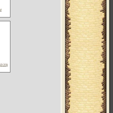
n!
3:23)