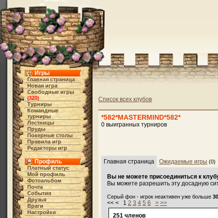
Игры
Главная страница
Новая игра
Свободные игры
320
(
)
Список всех клубов
Турниры
Командные
турниры
*582*MASTERMIND*582*
Лестницы
0 выигранных турниров
Пруды
Покерные столы
Правила игр
Редакторы игр
Профиль
Главная страница
Ожидаемые игры
(0)
Платный статус
Мой профиль
Вы не можете присоединиться к клубу
Фотоальбом
Вы можете разрешить эту досадную си
Почта
События
Серый фон - игрок неактивен уже больше
3
Друзья
<< < 1
2
3
4
5
6
>
>>
Враги
Настройки
251 членов