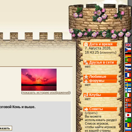
Дата и время
7. Августа 2026,
16:43:25 (
)
изменить
Друзья в сети
нет
Любимые
форумы
нет
(
показать историю изображений
)
Клубы
нет
зговой Конь и выше.
Советы
(
убрать
)
Вы можете
использовать раздел
Список игроков,
чтобы найти игроков
из вашей страны.