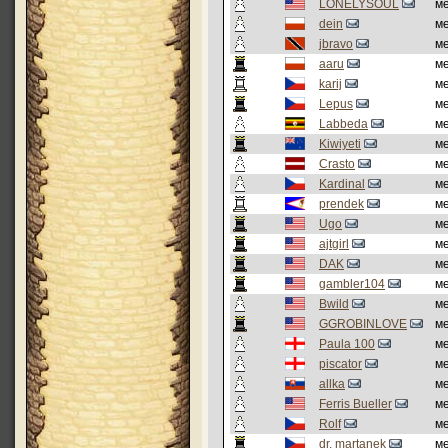
LONELYSOUL
м
dein
м
jbravo
м
aaru
м
karij
м
Lepus
м
Labbeda
м
Kiwiyeti
м
Crasto
м
Kardinal
м
prendek
м
Ugo
м
ajtgirl
м
DAK
м
gambler104
м
Bwild
м
GGROBINLOVE
м
Paula 100
м
piscator
м
allka
м
Ferris Bueller
м
Rolf
м
dr. martanek
м