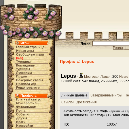
Игры
Логин:
Главная страница
Регистра
Новая игра
Свободные игры
400
(
)
Профиль: Lepus
Турниры
Командные
турниры
Лестницы
Lepus
Пруды
-
Мозговая Ладья
, 200
Изви
Покерные столы
Общий счет: 542 побед, 26 ничьих, 356 
Правила игр
Редакторы игр
Личные данные
Завершённые игры
Те
Профиль
Платный статус
Ссылки
Достижения
Мой профиль
Фотоальбом
Почта
Активность сегодня: 0 ходы
(время на сер
События
Топ активности: 327 ходы (12. Мая 2006
Друзья
Враги
ID:
10357
Настройки