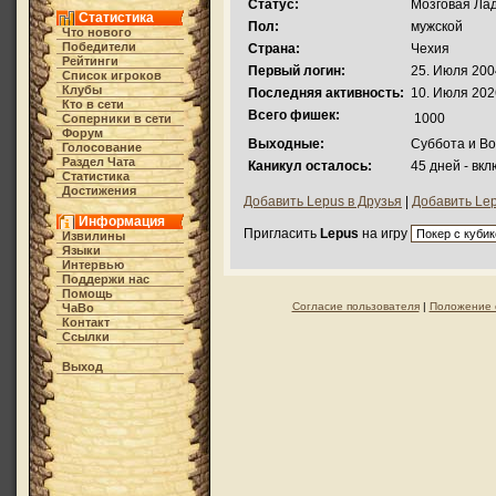
Статус:
Мозговая Лад
Статистика
Пол:
мужской
Что нового
Победители
Страна:
Чехия
Рейтинги
Первый логин:
25. Июля 200
Список игроков
Клубы
Последняя активность:
10. Июля 202
Кто в cети
Всего фишек:
1000
Соперники в сети
Форум
Выходные:
Суббота и В
Голосование
Раздел Чата
Каникул осталось:
45 дней - вк
Статистика
Достижения
Добавить Lepus в Друзья
|
Добавить Lep
Информация
Пригласить
Lepus
на игру
Извилины
Языки
Интервью
Поддержи нас
Помощь
Согласие пользователя
|
Положение 
ЧаВо
Контакт
Ссылки
Выход