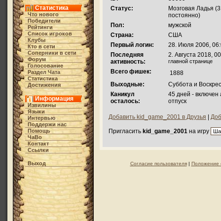
Статистика
Статус:
Мозговая Ладья (3
Что нового
постоянно)
Победители
Пол:
мужской
Рейтинги
Список игроков
Страна:
США
Клубы
Первый логин:
28. Июля 2006, 06
Кто в cети
Соперники в сети
Последняя
2. Августа 2018, 0
Форум
активность:
главной странице
Голосование
Всего фишек:
Раздел Чата
1888
Статистика
Выходные:
Суббота и Воскре
Достижения
Каникул
45 дней - включен
Информация
осталось:
отпуск
Извилины
Языки
Добавить kid_game_2001 в Друзья
|
Доб
Интервью
Поддержи нас
Помощь
Пригласить
kid_game_2001
на игру
ЧаВо
Контакт
Ссылки
Выход
Согласие пользователя
|
Положение 