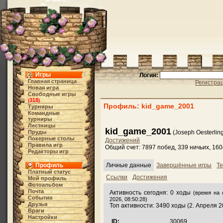
Игры
Логин:
Главная страница
Регистра
Новая игра
Свободные игры
318
(
)
Профиль: kid_game_2001
Турниры
Командные
турниры
Лестницы
kid_game_2001
Пруды
(Joseph Oesterling
Покерные столы
Достижений
Правила игр
Общий счет: 7897 побед, 339 ничьих, 16
Редакторы игр
Профиль
Личные данные
Завершённые игры
Те
Платный статус
Ссылки
Достижения
Мой профиль
Фотоальбом
Почта
Активность сегодня: 0 ходы
(время на 
События
2026, 08:50:28)
Друзья
Топ активности: 3490 ходы (2. Апреля 2
Враги
Настройки
ID:
30069