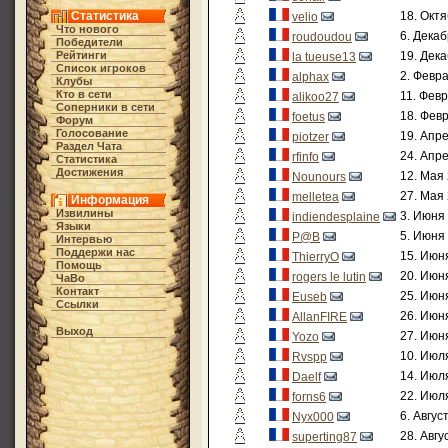
Статистика
18. Октя
velio
Что нового
6. Декаб
roudoudou
Победители
Рейтинги
19. Дека
la tueuse13
Список игроков
2. Февра
alphax
Клубы
Кто в cети
11. Февр
alikoo27
Соперники в сети
18. Февр
foetus
Форум
Голосование
19. Апре
piotzer
Раздел Чата
24. Апре
rfinfo
Статистика
Достижения
12. Мая 
Nounours
27. Мая 
melletea
Информация
Извилины
3. Июня 
indiendesplaine
Языки
5. Июня 
P@B
Интервью
Поддержи нас
15. Июня
ThierryO
Помощь
20. Июня
rogers le lutin
ЧаВо
Контакт
25. Июня
Euseb
Ссылки
26. Июня
AllanFIRE
Выход
27. Июня
Yozo
10. Июля
Rvspp
14. Июля
Daelf
22. Июля
forns6
6. Авгус
Nyx000
28. Авгу
superting87