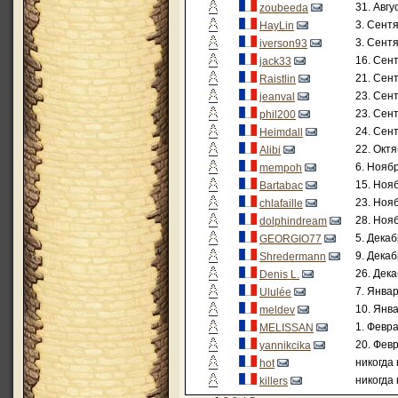
31. Авгу
zoubeeda
3. Сентя
HayLin
3. Сентя
iverson93
16. Сент
jack33
21. Сент
Raistlin
23. Сент
jeanval
23. Сент
phil200
24. Сент
Heimdall
22. Октя
Alibi
6. Ноябр
mempoh
15. Нояб
Bartabac
23. Нояб
chlafaille
28. Нояб
dolphindream
5. Декаб
GEORGIO77
9. Декаб
Shredermann
26. Дека
Denis L.
7. Январ
Ululée
10. Янва
meldev
1. Февра
MELISSAN
20. Февр
yannikcika
никогда
hot
никогда
killers