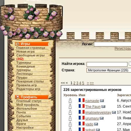
Игры
Логин:
Главная страница
Регистра
Новая игра
Свободные игры
342
(
)
Турниры
Найти игрока
:
Командные
турниры
Страна
:
Лестницы
Пруды
Покерные столы
<< < 1
2
3
4
5
>
>>
Правила игр
Редакторы игр
226 зарегистрированных игроков
Уровень
Имя
Зарегис
Профиль
6. Авгус
namaste
Платный статус
Мой профиль
15. Сент
The Faun
Фотоальбом
17. Нояб
Почта
imalowlevelplay
События
19. Янва
urumaru
Друзья
Враги
27. Апре
yado
Настройки
17. Мая 
sohail