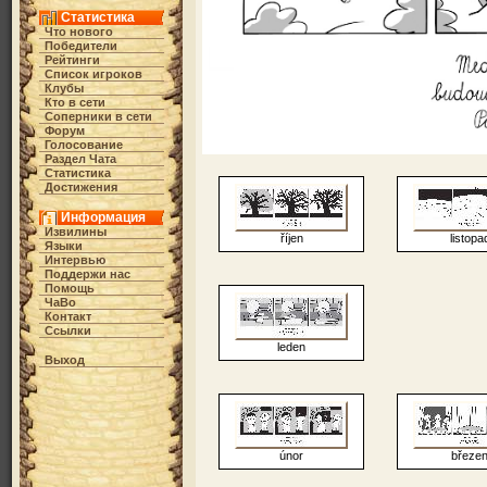
Статистика
Что нового
Победители
Рейтинги
Список игроков
Клубы
Кто в cети
Соперники в сети
Форум
Голосование
Раздел Чата
Статистика
Достижения
Информация
Извилины
říjen
listopa
Языки
Интервью
Поддержи нас
Помощь
ЧаВо
Контакт
Ссылки
leden
Выход
únor
březe