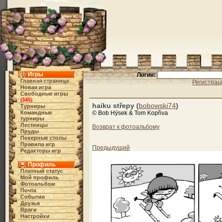
Игры
Логин:
Главная страница
Регистрац
Новая игра
Свободные игры
345
(
)
haiku střepy (
bobowski74
)
Турниры
Командные
© Bob Hýsek & Tom Kopřiva
турниры
Лестницы
Возврат к фотоальбому
Пруды
Покерные столы
Правила игр
Предыдущий
Редакторы игр
Профиль
Платный статус
Мой профиль
Фотоальбом
Почта
События
Друзья
Враги
Настройки