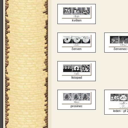
květen
červen
červenec-
listopad
prosinec
leden - pf