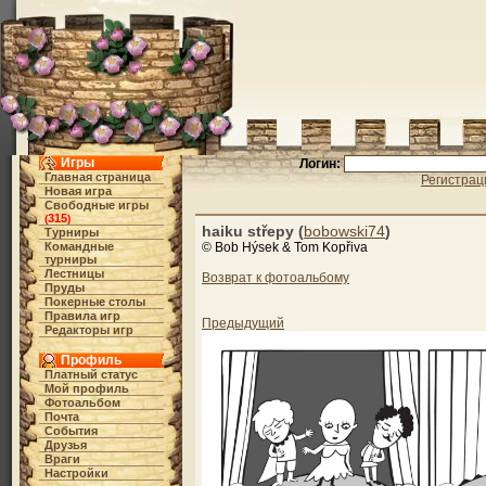
Игры
Логин:
Главная страница
Регистрац
Новая игра
Свободные игры
315
(
)
haiku střepy (
bobowski74
)
Турниры
Командные
© Bob Hýsek & Tom Kopřiva
турниры
Лестницы
Возврат к фотоальбому
Пруды
Покерные столы
Правила игр
Предыдущий
Редакторы игр
Профиль
Платный статус
Мой профиль
Фотоальбом
Почта
События
Друзья
Враги
Настройки