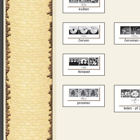
květen
červen
červenec-
listopad
prosinec
leden - pf