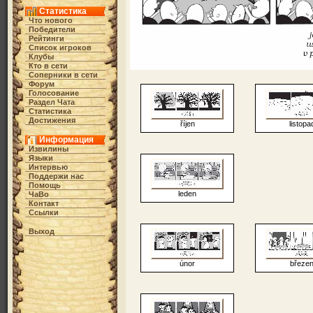
Статистика
Что нового
Победители
Рейтинги
Список игроков
Клубы
Кто в cети
Соперники в сети
Форум
Голосование
Раздел Чата
Статистика
Достижения
říjen
listopa
Информация
Извилины
Языки
Интервью
Поддержи нас
Помощь
leden
ЧаВо
Контакт
Ссылки
Выход
únor
březe