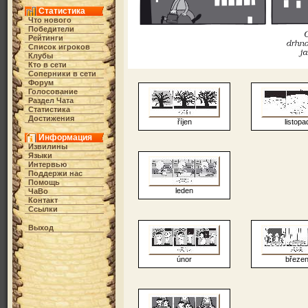
Статистика
Что нового
Победители
Рейтинги
Список игроков
Клубы
Кто в cети
Соперники в сети
Форум
Голосование
Раздел Чата
Статистика
Достижения
říjen
listopa
Информация
Извилины
Языки
Интервью
Поддержи нас
Помощь
leden
ЧаВо
Контакт
Ссылки
Выход
únor
březe