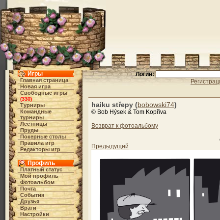
Игры
Логин:
Главная страница
Регистрац
Новая игра
Свободные игры
330
(
)
haiku střepy (
bobowski74
)
Турниры
Командные
© Bob Hýsek & Tom Kopřiva
турниры
Лестницы
Возврат к фотоальбому
Пруды
Покерные столы
Правила игр
Предыдущий
Редакторы игр
Профиль
Платный статус
Мой профиль
Фотоальбом
Почта
События
Друзья
Враги
Настройки