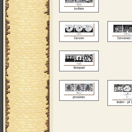
květen
červen
červenec-
listopad
prosinec
leden - pf