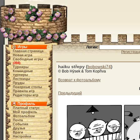
Игры
Логин:
Главная страница
Регистрац
Новая игра
Свободные игры
394
(
)
haiku střepy (
bobowski74
)
Турниры
Командные
© Bob Hýsek & Tom Kopřiva
турниры
Лестницы
Возврат к фотоальбому
Пруды
Покерные столы
Правила игр
Предыдущий
Редакторы игр
Профиль
Платный статус
Мой профиль
Фотоальбом
Почта
События
Друзья
Враги
Настройки