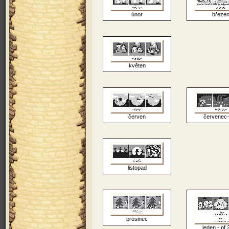
únor
březe
květen
červen
červenec-
listopad
prosinec
leden - pf