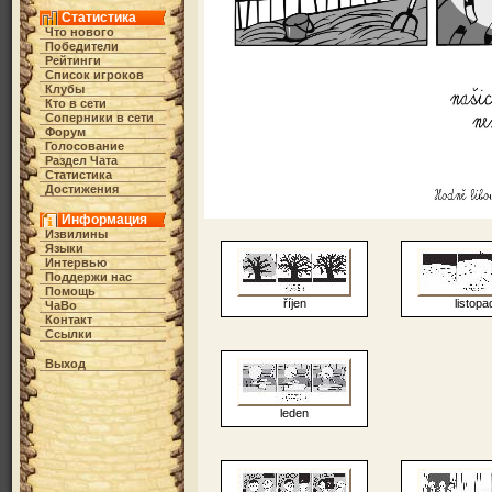
Статистика
Что нового
Победители
Рейтинги
Список игроков
Клубы
Кто в cети
Соперники в сети
Форум
Голосование
Раздел Чата
Статистика
Достижения
Информация
Извилины
Языки
Интервью
Поддержи нас
Помощь
říjen
listopa
ЧаВо
Контакт
Ссылки
Выход
leden