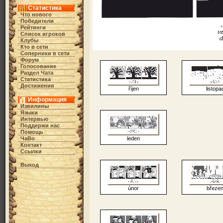
Статистика
Что нового
Победители
Рейтинги
Список игроков
Клубы
Кто в cети
Соперники в сети
Форум
Голосование
Раздел Чата
Статистика
Достижения
říjen
listopa
Информация
Извилины
Языки
Интервью
Поддержи нас
Помощь
leden
ЧаВо
Контакт
Ссылки
Выход
únor
březe