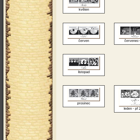
květen
červen
červenec-
listopad
prosinec
leden - pf