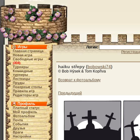
Игры
Логин:
Главная страница
Регистрац
Новая игра
Свободные игры
304
(
)
haiku střepy (
bobowski74
)
Турниры
Командные
© Bob Hýsek & Tom Kopřiva
турниры
Лестницы
Возврат к фотоальбому
Пруды
Покерные столы
Правила игр
Предыдущий
Редакторы игр
Профиль
Платный статус
Мой профиль
Фотоальбом
Почта
События
Друзья
Враги
Настройки