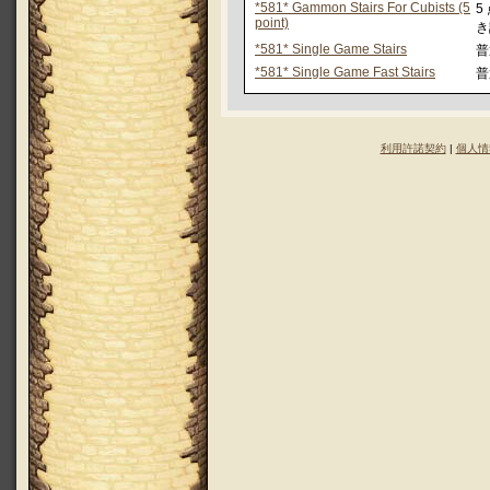
*581* Gammon Stairs For Cubists (5
5
point)
き
*581* Single Game Stairs
普
*581* Single Game Fast Stairs
普
利用許諾契約
|
個人情