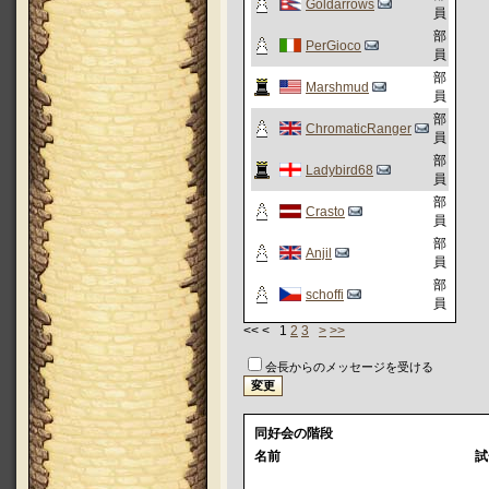
Goldarrows
員
部
PerGioco
員
部
Marshmud
員
部
ChromaticRanger
員
部
Ladybird68
員
部
Crasto
員
部
Anjil
員
部
schoffi
員
<< < 1
2
3
>
>>
会長からのメッセージを受ける
同好会の階段
名前
試