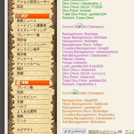
アクセス拒否ユーザー
Dice Chess: Clandestine_1
設定
Dice Chess 10x10: TT2010
Dice Poker: furbster
Triple Dice Poker: gambler104
統計
Random: Carpe Diem
最新ニュース
トーナメント優勝者
Current 20
20 Champions:
ＢＫＲレーティング
Backgammon: Stanislaw
プレーヤー一覧
Hyper Backgammon: MrDelete
同好会
Nackgammon: MrDelete
オンラインメンバー
Backgammon Race
: Taffazi
Crowded Backgammon: GregW
オンライン相手
Cloning Backgammon: metamorphosis
掲示板
Anti Backgammon: Clandestine 1
アンケート
Plakoto: Danika
Fevga: nodnarbo
チャットルーム
Ludo: gambler104 & bert515
統計
Dice Chess: misterned
実績
Dice Chess 10x10
: queequog
Dice Poker: misterned
Triple Dice Poker: gambler104
情報
Random: Clandestine 1
ブレイン数
言語
Current
Cubic Champions
インタビュー
Backgammon: oleg2008
支援
Hyper Backgammon: SolidGold
ヘルプ
Nackgammon: gambler104
Backgammon Race: BGBedlam
よくある質問
Crowded Backgammon: Razboinika
連絡
Cloning Backgammon: Clandestine 1
リンク
Anti Backgammon: BGbedlam
ログアウト
メインページ
挑戦待ちのゲーム
アン
(0)