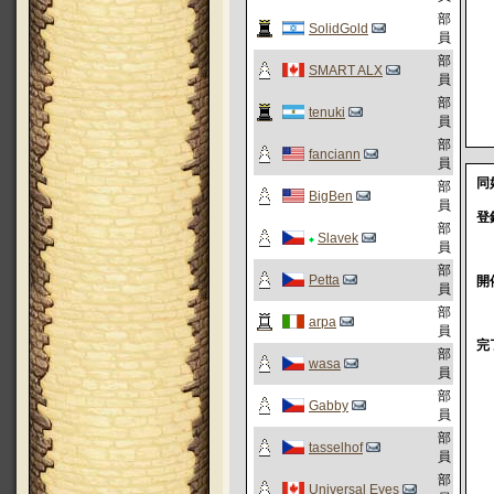
部
SolidGold
員
部
SMART ALX
員
部
tenuki
員
部
fanciann
員
同
部
BigBen
員
登
部
Slavek
員
部
Petta
開
員
部
arpa
員
完
部
wasa
員
部
Gabby
員
部
tasselhof
員
部
Universal Eyes