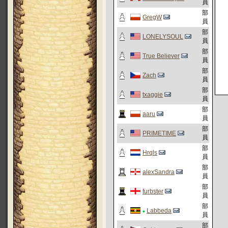
員
部
GregW
員
部
LONELYSOUL
員
部
True Believer
員
部
Zach
員
部
txaggie
員
部
aaru
員
部
PRIMETIME
員
部
Hrqls
員
部
alexSandra
員
部
furbster
員
部
Labbeda
員
部