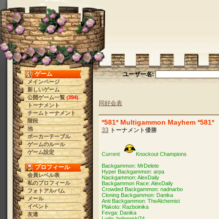
ゲーム
ユーザー名:
メインページ
新しいゲーム
公開ゲーム一覧
394
(
)
同好会表
トーナメント
チームトーナメント
階段
*581* Multigammon Mayhem *581*
池
33
トーナメント優勝
ポーカーテーブル
ゲームのルール
ゲーム設定
Current
Knockout Champions
Backgammon: MrDelete
プロフィール
Hyper Backgammon: arpa
会員レベル表
Nackgammon: AlexDaily
私のプロフィール
Backgammon Race: AlexDaily
Crowded Backgammon: nadnarbo
フォトアルバム
Cloning Backgammon: Danika
メール
Anti Backgammon: TheAlchemist
イベント
Plakoto: Razboinika
Fevga: Danika
友達
Ludo: bobowski74