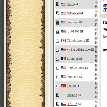
部
Doris
員
部
MrDelete
員
部
coan.net
同
員
部
登
rod03801
員
途
部
Clandestine 1
員
部
♥♫βaβyĢіґŁŁє♫♥
完
員
部
Beaupol
員
部
TheAlchemist
員
部
Markelle
員
部
galilei
員
部
Nirvana
員
部
R.A.D.Y.
員