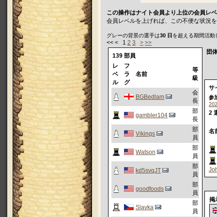
この操作はナイト会員より上位の会員レベ
会員レベルを上げれば、この不便な状況を
グレーの背景の選手は
30 日
を超える期間活動
<< < 1
2
3
>
>>
団
139 部員
レ
フ
等
ベ
ラ
名前
級
ル
グ
サ
会
BGBedlam
参
長
202
部
2 
gambler104
長
部
名
Vikings
員
部
Watson
員
部
Jo
kd5svqJT
員
部
goodfoods
員
掲
部
Slavka
員