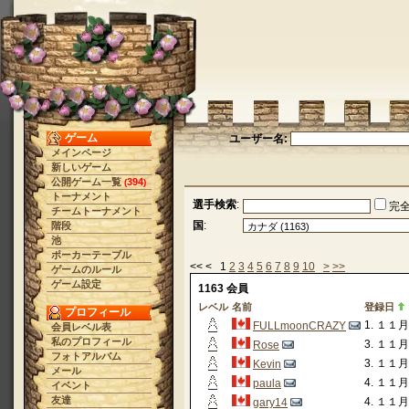
ゲーム
ユーザー名:
メインページ
新しいゲーム
公開ゲーム一覧
394
(
)
トーナメント
選手検索
:
完
チームトーナメント
国
:
階段
池
ポーカーテーブル
<< < 1
2
3
4
5
6
7
8
9
10
>
>>
ゲームのルール
ゲーム設定
1163 会員
レベル
名前
登録日
プロフィール
1. １１月 
FULLmoonCRAZY
会員レベル表
私のプロフィール
3. １１月 
Rose
フォトアルバム
3. １１月 
Kevin
メール
4. １１月 
paula
イベント
友達
4. １１月 
gary14