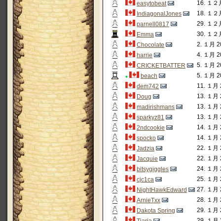
16. １２月
easytobeat
18. １２月
IndiagonalJones
29. １２月
parnell0817
30. １２月
Emma
2. １月 20
Chocolate
4. １月 20
harrie
5. １月 20
CRICKETBATTER
5. １月 20
beach
11. １月 
dem742
13. １月 
Doug
13. １月 
madirishmans
13. １月 
sparkyz81
14. １月 
2ndcookie
14. １月 
spocko
22. １月 
Jadzia
22. １月 
Jacquie
24. １月 
bitsygiggles
25. １月 
cjc1ca
27. １月 
NightHawkEdward
28. １月 
ArnieTxx
29. １月 
Dakota Spring
29. １月 