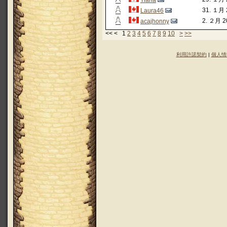
Tiaria
31. １月 
Laura46
2. ２月 20
acajhonny
<< < 1
2
3
4
5
6
7
8
9
10
>
>>
利用許諾契約
|
個人情