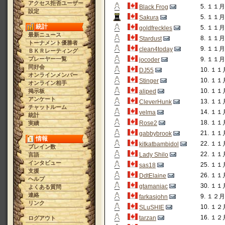
アクセス拒否ユーザー
5. １１月 
Black Frog
設定
5. １１月 
Sakura
統計
5. １１月 
goldfreckles
最新ニュース
8. １１月 
Stardust
トーナメント優勝者
9. １１月 
clean4today
ＢＫＲレーティング
プレーヤー一覧
9. １１月 
jocoder
同好会
10. １１月
DJ55
オンラインメンバー
10. １１月
Stinger
オンライン相手
10. １１月
掲示板
aliped
アンケート
13. １１月
CleverHunk
チャットルーム
14. １１月
velma
統計
18. １１月
Rose2
実績
21. １１月
gabbybrook
情報
22. １１月
kitkatbambidol
ブレイン数
22. １１月
Lady Shilo
言語
インタビュー
25. １１月
sas18
支援
26. １１月
DdtElaine
ヘルプ
30. １１月
gtamaniac
よくある質問
連絡
9. １２月 
farkasjohn
リンク
10. １２月
SLuSHIE
16. １２月
tarzan
ログアウト