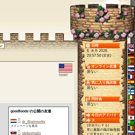
日時
6. ８月 2026,
20:57:50 (
)
変更
オンライン友達
居ない
(news)
気に入り掲示板
居ない
同好会
居ない
goodfoods'の公開の友達
今日のアドバイ
ス
dr_Brainsurfer
(
非表示にする
)
メインページを表示
常に最新の掲示板投稿
stefanmallo
に注意を払いたい。そ