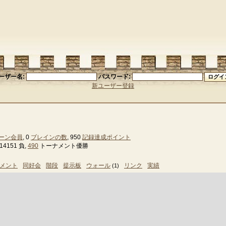
ーザー名:
パスワード:
新ユーザー登録
ーン会員
, 0
ブレインの数
, 950
記録達成ポイント
4151 負,
490
トーナメント優勝
メント
同好会
階段
提示板
ウォール
リンク
実績
(1)