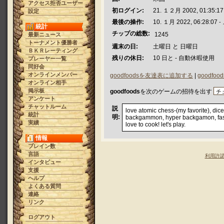
アクセス拒否ユーザー
初ログイン:
21. １２月 2002, 01:35:17
設定
最後の操作:
10. １月 2022, 06:28:07
-
統計
チップの総数:
1245
最新ニュース
トーナメント優勝者
週末の日:
土曜日 と 日曜日
ＢＫＲレーティング
残りの休日:
10 日と - 自動休暇使用
プレーヤー一覧
同好会
オンラインメンバー
goodfoodsを友達表に追加する
|
goodf
オンライン相手
掲示板
goodfoods
を次のゲームの招待を出す
アンケート
チャットルーム
説
love atomic chess-(my favorite), dice c
統計
明:
backgammon, hyper backgamon, fast 
実績
love to cook! let's play.
情報
ブレイン数
言語
利用許
インタビュー
支援
ヘルプ
よくある質問
連絡
リンク
ログアウト