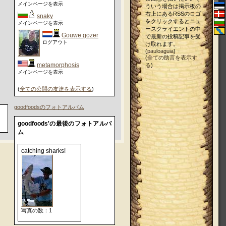
メインページを表示
ういう場合は掲示板の
右上にあるRSSのロゴ
snaky
をクリックするとニュ
メインページを表示
ースクライエントの中
Gouwe gozer
で最新の投稿記事を受
ログアウト
け取れます。
(
pauloaguia
)
(
全ての助言を表示す
metamorphosis
る
)
メインページを表示
(
全ての公開の友達を表示する
)
goodfoodsのフォトアルバム
goodfoods'の最後のフォトアルバ
ム
catching sharks!
写真の数：1