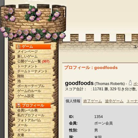
ゲーム
ユ
メインページ
新しいゲーム
公開ゲーム一覧
307
(
)
トーナメント
プロフィール：goodfoods
チームトーナメント
階段
池
goodfoods
(Thomas Roberts) -
ポ
ポーカーテーブル
スコア合計： : 11781 勝, 329 引き分け数, 1
ゲームのルール
ゲーム設定
個人情報
終了ゲーム
途中ゲーム
トーナ
プロフィール
会員レベル表
私のプロフィール
ID:
1354
フォトアルバム
会員:
ポーン会員
メール
イベント
性別:
男
友達
国:
米国