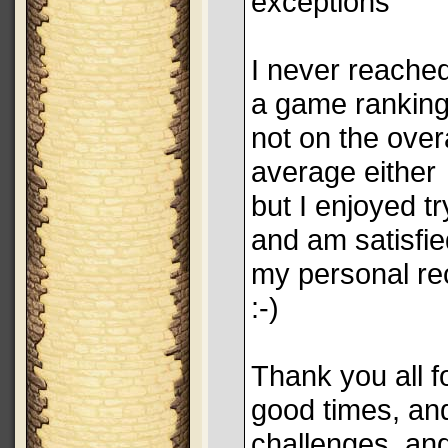
exceptions
I never reached
a game ranking
not on the over
average either
but I enjoyed tr
and am satisfie
my personal re
:-)
Thank you all f
good times, an
challenges, an