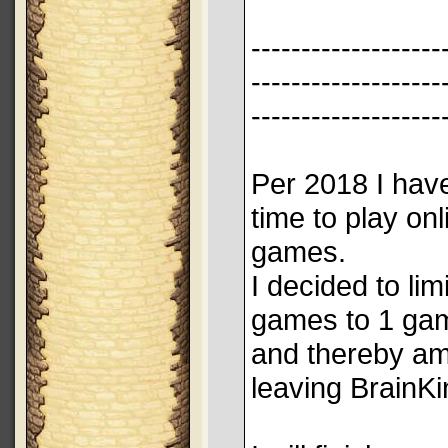
-------------------
-------------------
-------------------
Per 2018 I have 
time to play onl
games.
I decided to lim
games to 1 gam
and thereby a
leaving BrainKi