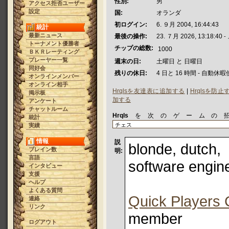
性別:
男
アクセス拒否ユーザー
設定
国:
オランダ
初ログイン:
6. ９月 2004, 16:44:43
統計
最新ニュース
最後の操作:
23. ７月 2026, 13:18:40
-
トーナメント優勝者
チップの総数:
1000
ＢＫＲレーティング
プレーヤー一覧
週末の日:
土曜日 と 日曜日
同好会
残りの休日:
4 日と 16 時間 - 自動休
オンラインメンバー
オンライン相手
Hrqlsを友達表に追加する
|
Hrqlsを防
掲示板
加する
アンケート
チャットルーム
Hrqls
を次のゲームの
統計
実績
情報
説
blonde, dutch,
ブレイン数
明:
言語
software engin
インタビュー
支援
ヘルプ
よくある質問
Quick Players 
連絡
リンク
member
ログアウト