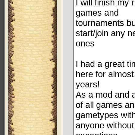
I will finish my
games and
tournaments bu
start/join any 
ones
I had a great t
here for almost
years!
As a mod and a
of all games a
gametypes wit
anyone without