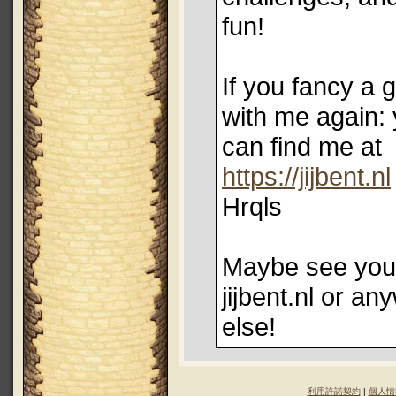
fun!
If you fancy a
with me again:
can find me at
https://jijbent.nl
Hrqls
Maybe see you
jijbent.nl or a
else!
利用許諾契約
|
個人情