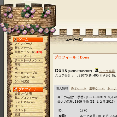
ゲーム
ユーザー名:
メインページ
新しいゲーム
公開ゲーム一覧
399
(
)
トーナメント
プロフィール：Doris
チームトーナメント
階段
池
Doris
(Doris Strassner) -
ルーク会員
,
ポーカーテーブル
スコア合計： : 31070 勝, 405 引き分け数, 2
ゲームのルール
ゲーム設定
個人情報
終了ゲーム
途中ゲーム
トーナ
プロフィール
会員レベル表
今日の活動: 0 手番
(サーバー時間: 9. ８月 2026
私のプロフィール
最大の活動: 1869 手番 (31. １２月 2017)
フォトアルバム
メール
イベント
ID:
1770
友達
会員:
ルーク会員 (16. ８月 2003