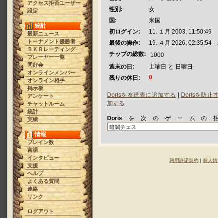
アクセス拒否ユーザー
性別:
女
設定
国:
米国
統計
初ログイン:
11. １月 2003, 11:50:49
最新ニュース
トーナメント優勝者
最後の操作:
19. ４月 2026, 02:35:54
-
ＢＫＲレーティング
チップの総数:
1000
プレーヤー一覧
同好会
週末の日:
土曜日 と 日曜日
オンラインメンバー
0
残りの休日:
オンライン相手
掲示板
Dorisを友達表に追加する
|
Dorisを防
アンケート
加する
チャットルーム
統計
Doris
を次のゲームの
実績
情報
ブレイン数
言語
インタビュー
利用許諾契約
|
個人情
支援
ヘルプ
よくある質問
連絡
リンク
ログアウト