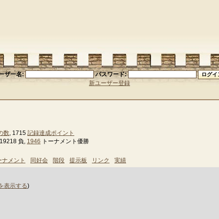
ーザー名:
パスワード:
新ユーザー登録
の数
, 1715
記録達成ポイント
9218 負,
1946
トーナメント優勝
ーナメント
同好会
階段
提示板
リンク
実績
を表示する
)