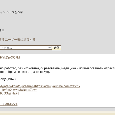
メインページを表示
暇使用
止するユーザー表に追加する
v=BHYkDp-XOFM
но робство, без икономика, образование, медицина и всички останали отрасл
ора. Време е светът да се събуди.
erty (1967)
-lyjata-v-koiato-jiveem</ahttps://www.youtube.com/watch?
--fqv3m2jkv=o3wkpirs7zy>
=K9dGSq2Na78
=4__Gs0-HcZ4