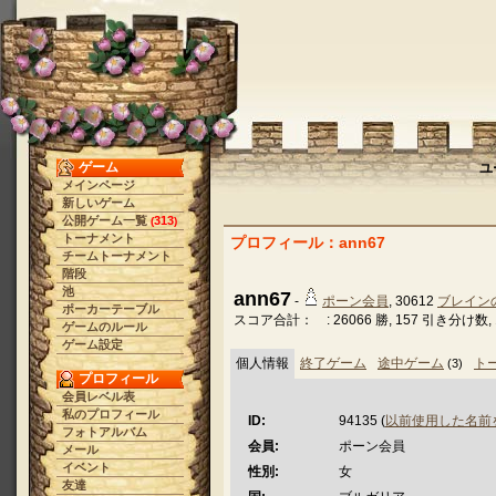
ゲーム
ユ
メインページ
新しいゲーム
公開ゲーム一覧
313
(
)
トーナメント
プロフィール：ann67
チームトーナメント
階段
池
ann67
-
ポーン会員
, 30612
ブレイン
ポーカーテーブル
スコア合計： : 26066 勝, 157 引き分け数, 1
ゲームのルール
ゲーム設定
個人情報
終了ゲーム
途中ゲーム
ト
(3)
プロフィール
会員レベル表
私のプロフィール
ID:
94135 (
以前使用した名前
フォトアルバム
会員:
ポーン会員
メール
イベント
性別:
女
友達