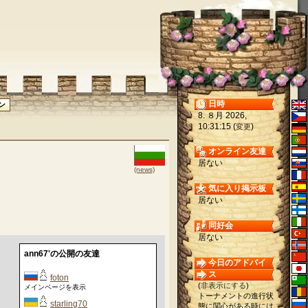
日時
8. ８月 2026,
10:31:15 (
)
変更
オンライン友達
居ない
(news)
気に入り掲示板
居ない
同好会
居ない
ann67'の公開の友達
今日のアドバイ
ス
foton
(
非表示にする
)
メインページを表示
トーナメントの進行状
starling70
態に関心がある時には