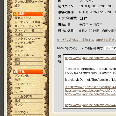
国:
ブルガリア
アクセス拒否ユーザー
設定
初ログイン:
19. ６月 2010, 20:35:00
最後の操作:
6. ８月 2026, 05:02:20
- 
統計
最新ニュース
チップの総数:
1187
トーナメント優勝者
週末の日:
土曜日 と 日曜日
ＢＫＲレーティング
プレーヤー一覧
残りの休日:
6 日と 19 時間 - 自動休
同好会
オンラインメンバー
ann67を友達表に追加する
|
ann67を防
オンライン相手
掲示板
ann67
を次のゲームの招待を出す
アンケート
チャットルーム
説
https://www.youtube.com/watch?
統計
明:
実績
Това не е демокрация, а съвремен
情報
скоро ще станем като пещерните х
ブレイン数
Mercia McDermott The Apostle of Lib
言語
インタビュー
">http://www.gnezdoto.net/video/843
支援
https://www.youtube.com/watch?v=x
ヘルプ
https://www.youtube.com/watch?v
よくある質問
連絡
リンク
https://www.youtube.com/watch?v
ログアウト