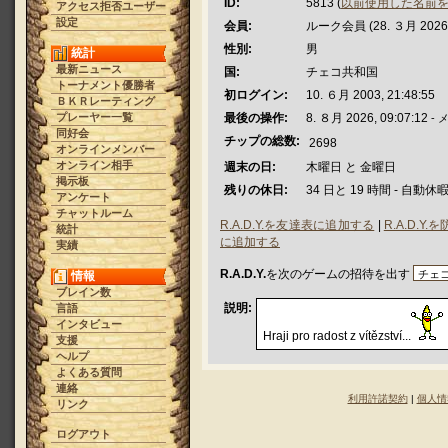
ID:
5813 (
以前使用した名前
アクセス拒否ユーザー
設定
会員:
ルーク会員 (28. ３月 2026 -
性別:
男
統計
最新ニュース
国:
チェコ共和国
トーナメント優勝者
初ログイン:
10. ６月 2003, 21:48:55
ＢＫＲレーティング
プレーヤー一覧
最後の操作:
8. ８月 2026, 09:07:12
- 
同好会
チップの総数:
2698
オンラインメンバー
オンライン相手
週末の日:
木曜日 と 金曜日
掲示板
残りの休日:
34 日と 19 時間 - 自動休
アンケート
チャットルーム
R.A.D.Y.を友達表に追加する
|
R.A.D.
統計
に追加する
実績
R.A.D.Y.
を次のゲームの招待を出す
情報
ブレイン数
説明:
言語
インタビュー
Hraji pro radost z vítězství...
支援
ヘルプ
よくある質問
連絡
利用許諾契約
|
個人情
リンク
ログアウト