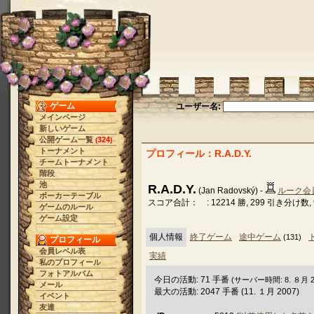
ゲーム
ユーザー名:
メインページ
新しいゲーム
公開ゲーム一覧
324
(
)
トーナメント
プロフィール：R.A.D.Y.
チームトーナメント
階段
池
R.A.D.Y.
(Jan Radovský) -
ルーク会
ポーカーテーブル
スコア合計： : 12214 勝, 299 引き分け数, 
ゲームのルール
ゲーム設定
個人情報
終了ゲーム
途中ゲーム
(131)
プロフィール
会員レベル表
実績
私のプロフィール
フォトアルバム
今日の活動: 71 手番
(サーバー時間: 8. ８月 202
メール
最大の活動: 2047 手番 (11. １月 2007)
イベント
友達