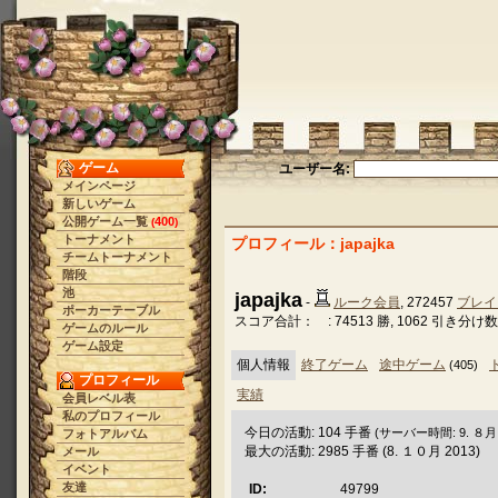
ゲーム
ユーザー名:
メインページ
新しいゲーム
公開ゲーム一覧
400
(
)
トーナメント
プロフィール：japajka
チームトーナメント
階段
池
japajka
-
ルーク会員
, 272457
ブレイ
ポーカーテーブル
スコア合計： : 74513 勝, 1062 引き分け数, 
ゲームのルール
ゲーム設定
個人情報
終了ゲーム
途中ゲーム
(405)
プロフィール
実績
会員レベル表
私のプロフィール
今日の活動: 104 手番
(サーバー時間: 9. ８月 20
フォトアルバム
最大の活動: 2985 手番 (8. １０月 2013)
メール
イベント
友達
ID:
49799