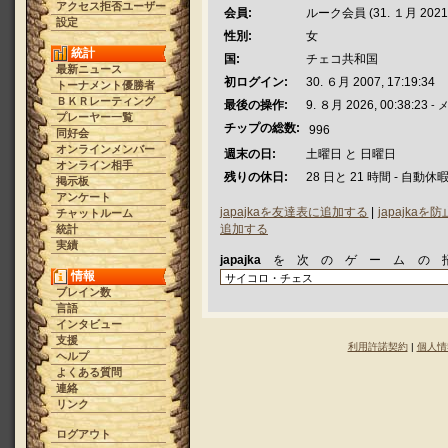
アクセス拒否ユーザー
会員:
ルーク会員 (31. １月 2021 -
設定
性別:
女
統計
国:
チェコ共和国
最新ニュース
初ログイン:
30. ６月 2007, 17:19:34
トーナメント優勝者
ＢＫＲレーティング
最後の操作:
9. ８月 2026, 00:38:23
- 
プレーヤー一覧
チップの総数:
996
同好会
オンラインメンバー
週末の日:
土曜日 と 日曜日
オンライン相手
残りの休日:
28 日と 21 時間 - 自動休
掲示板
アンケート
japajkaを友達表に追加する
|
japajka
チャットルーム
追加する
統計
実績
japajka
を次のゲームの
情報
ブレイン数
言語
インタビュー
支援
利用許諾契約
|
個人情
ヘルプ
よくある質問
連絡
リンク
ログアウト