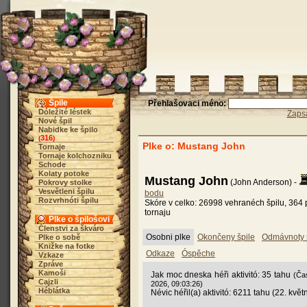
Špile
Přehlašovaci méno:
Dóležité léstek
Zaps
Nové špil
Nabidke ke špilo
316
(
)
Plke o: Mustang John
Tornaje
Tornaje kolchozniku
Schode
Kolaty potoke
Mustang John
(John Anderson) -
Pokrovy stolke
Vesvětleni špilu
bodu
Rozvrhnóti špilu
Skóre v celko: 26998 vehranéch špilu, 364 
tornaju
Plke o špilošovi
Členstvi za škváro
Osobni plke
Okončeny špile
Odmávnoty 
Plke o sobě
Knižke na fotke
Odkaze
Óspěche
Vzkaze
Zpráve
Kamoši
Jak moc dneska héři aktivitó: 35 tahu
(Ča
Cajzli
2026, 09:03:26)
Héblátka
Névic héřil(a) aktivitó: 6211 tahu (22. kvě