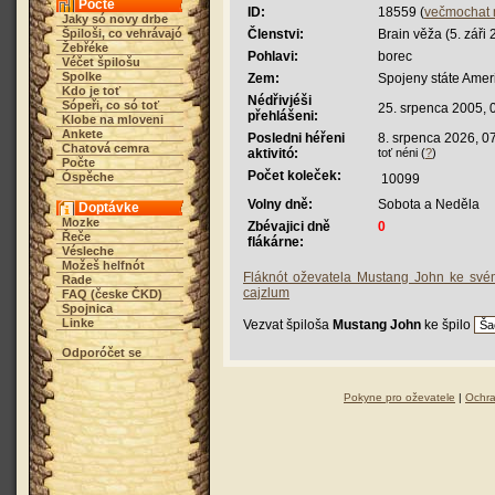
Počte
ID:
18559 (
večmochat 
Jaky só novy drbe
Špiloši, co vehrávajó
Členstvi:
Brain věža (5. záři 
Žebřéke
Pohlavi:
borec
Véčet špilošu
Spolke
Zem:
Spojeny státe Amer
Kdo je toť
Nédřivjéši
Sópeři, co só toť
25. srpenca 2005, 
přehlášeni:
Klobe na mloveni
Ankete
Posledni héřeni
8. srpenca 2026, 0
Chatová cemra
aktivitó:
toť néni (
?
)
Počte
Počet koleček:
Óspěche
10099
Volny dně:
Sobota a Neděla
Doptávke
Mozke
Zbévajici dně
0
Řeče
flákárne:
Vésleche
Možeš helfnót
Fláknót oževatela Mustang John ke s
Rade
cajzlum
FAQ (česke ČKD)
Spojnica
Linke
Vezvat špiloša
Mustang John
ke špilo
Odporóčet se
Pokyne pro oževatele
|
Ochra