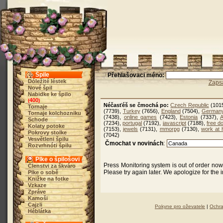
Špile
Přehlašovaci méno:
Dóležité léstek
Zaps
Nové špil
Nabidke ke špilo
400
(
)
Néčasťéš se čmochá po:
Czech Republic
(101
Tornaje
(7739),
Turkey
(7656),
England
(7504),
German
Tornaje kolchozniku
(7438),
online games
(7423),
Estonia
(7337),
A
Schode
(7234),
portugal
(7192),
javascript
(7188),
free d
Kolaty potoke
(7153),
jewels
(7131),
mmorpg
(7130),
work at
Pokrovy stolke
(7042)
Vesvětleni špilu
Čmochat v novinách
:
Rozvrhnóti špilu
Plke o špilošovi
Press Monitoring system is out of order no
Členstvi za škváro
Please try again later. We apologize for the
Plke o sobě
Knižke na fotke
Vzkaze
Zpráve
Kamoši
Cajzli
Pokyne pro oževatele
|
Ochra
Héblátka