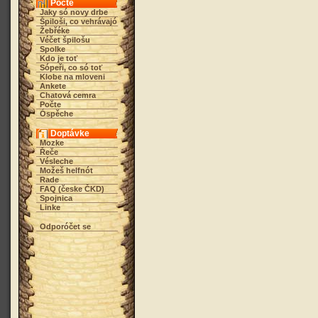
Počte
Jaky só novy drbe
Špiloši, co vehrávajó
Žebřéke
Véčet špilošu
Spolke
Kdo je toť
Sópeři, co só toť
Klobe na mloveni
Ankete
Chatová cemra
Počte
Óspěche
Doptávke
Mozke
Řeče
Vésleche
Možeš helfnót
Rade
FAQ (česke ČKD)
Spojnica
Linke
Odporóčet se