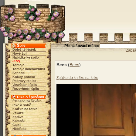
Špile
Přehlašovaci méno:
Dóležité léstek
Zapsá
Nové špil
Nabidke ke špilo
372
(
)
Bees (
Bees
)
Tornaje
Tornaje kolchozniku
Schode
Kolaty potoke
Zpátke do knižke na fotke
Pokrovy stolke
Vesvětleni špilu
Rozvrhnóti špilu
Plke o špilošovi
Členstvi za škváro
Plke o sobě
Knižke na fotke
Vzkaze
Zpráve
Kamoši
Cajzli
Héblátka