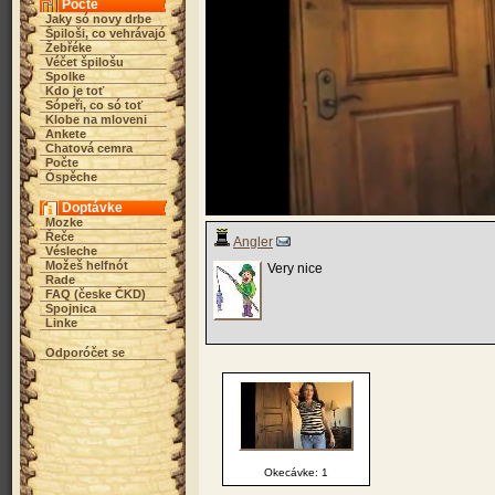
Počte
Jaky só novy drbe
Špiloši, co vehrávajó
Žebřéke
Véčet špilošu
Spolke
Kdo je toť
Sópeři, co só toť
Klobe na mloveni
Ankete
Chatová cemra
Počte
Óspěche
Doptávke
Mozke
Řeče
Angler
Vésleche
Možeš helfnót
Very nice
Rade
FAQ (česke ČKD)
Spojnica
Linke
Odporóčet se
Okecávke: 1