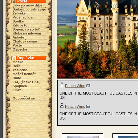
Počte
Jaky só novy drbe
Špiloši, co vehrávajó
Žebřéke
Véčet špilošu
Spolke
Kdo je toť
Sópeři, co só toť
Klobe na mloveni
Ankete
Chatová cemra
Počte
Óspěche
Doptávke
Mozke
Řeče
Vésleche
Možeš helfnót
Rade
FAQ (česke ČKD)
Peach Wine
Spojnica
Linke
ONE OF THE MOST BEAUTIFUL CASTLES I
US.
Odporóčet se
Peach Wine
ONE OF THE MOST BEAUTIFUL CASTLES I
US.