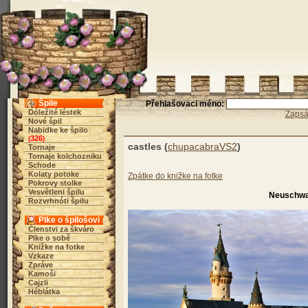
Špile
Přehlašovaci méno:
Dóležité léstek
Zapsá
Nové špil
Nabidke ke špilo
326
(
)
castles (
chupacabraVS2
)
Tornaje
Tornaje kolchozniku
Schode
Kolaty potoke
Zpátke do knižke na fotke
Pokrovy stolke
Vesvětleni špilu
Neuschwa
Rozvrhnóti špilu
Plke o špilošovi
Členstvi za škváro
Plke o sobě
Knižke na fotke
Vzkaze
Zpráve
Kamoši
Cajzli
Héblátka