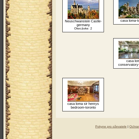
casa loma-t
Neuschwanstein Castle-
germany
Okecávke: 2
casa lo
conservatory-
casa loma sir henrys
bedroom-toronto
Pokyne pro oževatele
|
Ochra