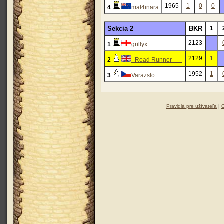
1965
1
0
0
4
mal4inara
Sekcia 2
BKR
1
2123
1
grillyx
2129
1
2
_Road Runner___
1952
1
3
Varazslo
Pravidlá pre užívateľa
|