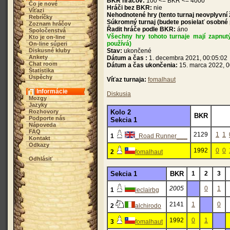
BKR hráčov:
100 <= BKR <= 4000
Čo je nové
Hráči bez BKR:
nie
Víťazi
Nehodnotené hry (tento turnaj neovplyvní
Rebríčky
Súkromný turnaj (budete posielať osobné
Zoznam hráčov
Řadit hráče podle BKR:
áno
Spoločenstvá
Všechny hry tohoto turnaje mají zapnut
Kto je on-line
používá)
On-line súperi
Diskusné kluby
Stav:
ukončené
Ankety
Dátum a čas :
1. decembra 2021, 00:05:02
Chat room
Dátum a čas ukončenia:
15. marca 2022, 0
Štatistika
Úspěchy
Víťaz turnaja:
fomalhaut
Informácie
Diskusia
Mozgy
Jazyky
Rozhovory
Kolo 2
BKR
Podporte nás
Sekcia 1
Nápoveda
FAQ
2129
1
1
1
_Road Runner___
Kontakt
Odkazy
1992
0
0
2
fomalhaut
Odhlásiť
Sekcia 1
BKR
1
2
3
2005
0
1
1
leclairbg
2141
1
0
2
alchirodo
1992
0
1
3
fomalhaut