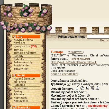
Hry
Prihlasovacie meno:
Hlavná stránka
Regist
Nová hra
Výzvy na hru
335
(
)
Turnaje
Turnaje
(
diskutovať
)
Turnaje družstiev
*131**26*The Waitresses ChristmasWr
Schody
šachy 10x10
-
)
ukázať pravidlá
Rybníky
https://youtu.be/nud2TQNahaU?list=LL
Pokerové stoly
Starts 1st of December [& when there are 5player
Pravidlá hier
5-10 players
Editory hier
Uses up to 4 spaces
Späť na zoznam hier
Profil
Platené členstvo
Druh zápasu:
Obyčajná hra
Môj profil
Typ turnaja (
?
):
každý s každým jednu parti
Fotoalba
Odkazovač
Úroveň členstva:
Zprávy
Minimálny počet hráčov:
5
Priatelia
Maximálny počet hráčov:
10
Nepriatelia
Maximálny počet hráčov v sekcii:
5
Nastavenie
Finálový zápas pre sekciu s dvoma hráčm
Časová kontrola (
?
):
5 dní,
bez dovolenky
Štatistika