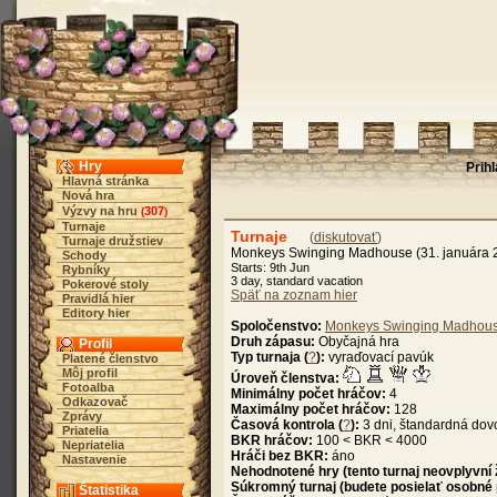
Hry
Prih
Hlavná stránka
Nová hra
Výzvy na hru
307
(
)
Turnaje
Turnaje
(
diskutovať
)
Turnaje družstiev
Monkeys Swinging Madhouse (31. januára 2
Schody
Starts: 9th Jun
Rybníky
3 day, standard vacation
Pokerové stoly
Späť na zoznam hier
Pravidlá hier
Editory hier
Spoločenstvo:
Monkeys Swinging Madhou
Druh zápasu:
Obyčajná hra
Profil
Typ turnaja (
?
):
vyraďovací pavúk
Platené členstvo
Môj profil
Úroveň členstva:
Fotoalba
Minimálny počet hráčov:
4
Odkazovač
Maximálny počet hráčov:
128
Zprávy
Časová kontrola (
?
):
3 dni, štandardná dov
Priatelia
BKR hráčov:
100 < BKR < 4000
Nepriatelia
Hráči bez BKR:
áno
Nastavenie
Nehodnotené hry (tento turnaj neovplyvní
Súkromný turnaj (budete posielať osobné
Štatistika