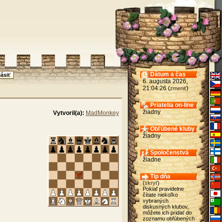
Dátum a čas
6. augusta 2026,
21:04:26 (
)
zmeniť
Priatelia on-line
žiadny
Vytvoril(a):
MadMonkey
Obľúbené kluby
žiadny
Spoločenstvá
žiadne
Tip dňa
(
skryť
)
Pokiaľ pravidelne
čítate niekoľko
vybraných
diskusných klubov,
môžete ich pridať do
zoznamu obľúbených