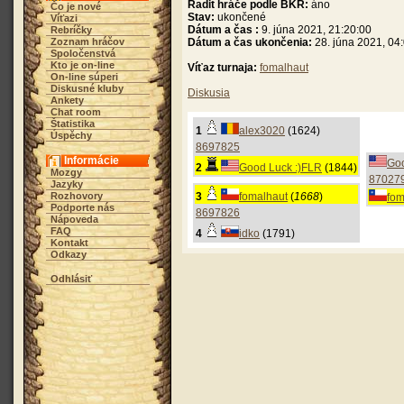
Řadit hráče podle BKR:
áno
Čo je nové
Stav:
ukončené
Víťazi
Dátum a čas :
9. júna 2021, 21:20:00
Rebríčky
Zoznam hráčov
Dátum a čas ukončenia:
28. júna 2021, 04
Spoločenstvá
Kto je on-line
Víťaz turnaja:
fomalhaut
On-line súperi
Diskusné kluby
Diskusia
Ankety
Chat room
Štatistika
1
alex3020
(1624)
Úspěchy
8697825
Informácie
Goo
2
Good Luck :)FLR
(1844)
Mozgy
87027
Jazyky
Rozhovory
3
fomalhaut
(
1668
)
fom
Podporte nás
8697826
Nápoveda
FAQ
4
idko
(1791)
Kontakt
Odkazy
Odhlásiť