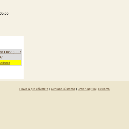
:05:00
d Luck :)FLR
97
alhaut
Pravidlá pre užívateľa
|
Ochrana súkromia
|
BrainKing tím
|
Reklama