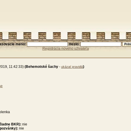
lasovacie meno:
Heslo:
Registrácia nového užívateľa
019, 11:42:33)
(Behemotské šachy
-
)
ukázať pravidlá
se
olenka
 žiadne BKR):
nie
 pozvánky):
nie