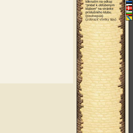
kliknutím na odkaz
“pridať k obľúbeným
klubom” na stránke
príslušného klubu.
(
pauloaguia
)
(
zobraziť všetky tipy
)