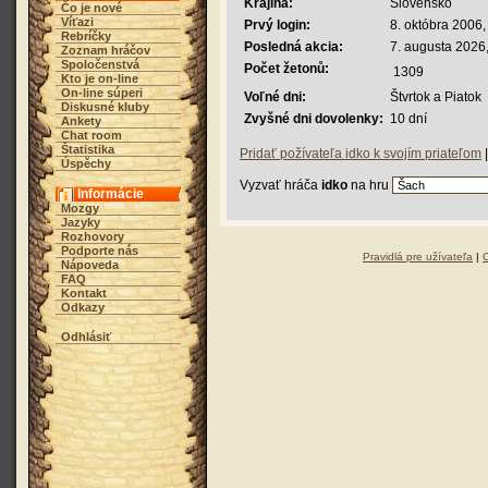
Krajina:
Slovensko
Čo je nové
Víťazi
Prvý login:
8. októbra 2006,
Rebríčky
Posledná akcia:
7. augusta 2026
Zoznam hráčov
Spoločenstvá
Počet žetonů:
1309
Kto je on-line
On-line súperi
Voľné dni:
Štvrtok a Piatok
Diskusné kluby
Zvyšné dni dovolenky:
10 dní
Ankety
Chat room
Štatistika
Pridať požívateľa idko k svojím priateľom
Úspěchy
Vyzvať hráča
idko
na hru
Informácie
Mozgy
Jazyky
Rozhovory
Podporte nás
Pravidlá pre užívateľa
|
Nápoveda
FAQ
Kontakt
Odkazy
Odhlásiť