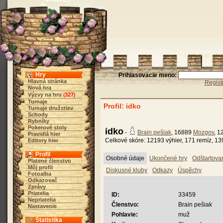
Hry
Prihlasovacie meno:
Hlavná stránka
Regist
Nová hra
Výzvy na hru
327
(
)
Turnaje
Profil: idko
Turnaje družstiev
Schody
Rybníky
Pokerové stoly
idko
-
Brain pešiak
, 16889
Mozgov
, 
Pravidlá hier
Celkové skóre: 12193 výhier, 171 remíz, 13
Editory hier
Profil
Osobné údaje
Ukončené hry
Odštartova
Platené členstvo
Môj profil
Diskusné kluby
Odkazy
Úspěchy
Fotoalba
Odkazovač
Zprávy
Priatelia
ID:
33459
Nepriatelia
Členstvo:
Brain pešiak
Nastavenie
Pohlavie:
muž
Štatistika