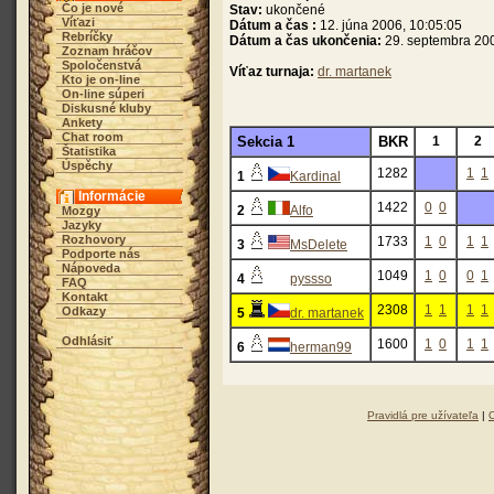
Čo je nové
Stav:
ukončené
Víťazi
Dátum a čas :
12. júna 2006, 10:05:05
Rebríčky
Dátum a čas ukončenia:
29. septembra 200
Zoznam hráčov
Spoločenstvá
Víťaz turnaja:
dr. martanek
Kto je on-line
On-line súperi
Diskusné kluby
Ankety
Chat room
Sekcia 1
BKR
1
2
Štatistika
Úspěchy
1282
1
1
1
Kardinal
Informácie
1422
0
0
2
Alfo
Mozgy
Jazyky
Rozhovory
1733
1
0
1
1
3
MsDelete
Podporte nás
Nápoveda
1049
1
0
0
1
4
pyssso
FAQ
Kontakt
2308
1
1
1
1
Odkazy
5
dr. martanek
Odhlásiť
1600
1
0
1
1
6
herman99
Pravidlá pre užívateľa
|