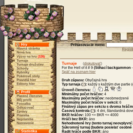
Hry
Prihlasovacie meno:
Hlavná stránka
Regist
Nová hra
Výzvy na hru
326
(
)
Turnaje
Turnaje
(
diskutovať
)
Turnaje družstiev
For the Hell of it # 9
(Stíhací backgammon
Schody
Späť na zoznam hier
Rybníky
Pokerové stoly
Pravidlá hier
Druh zápasu:
Obyčajná hra
Editory hier
Typ turnaja (
?
):
každý s každým dve partie (
Úroveň členstva:
Profil
Minimálny počet hráčov:
4
Platené členstvo
Maximálny počet hráčov:
neobmedzené
Môj profil
Maximálny počet hráčov v sekcii:
6
Fotoalba
Finálový zápas pre sekciu s dvoma hráčm
Odkazovač
Časová kontrola (
?
):
4 dni, štandardná dov
Zprávy
BKR hráčov:
100 <= BKR <= 4000
Priatelia
Hráči bez BKR:
áno
Nepriatelia
Nastavenie
Nehodnotené hry (tento turnaj neovplyvní
Súkromný turnaj (budete posielať osobné
Štatistika
Řadit hráče podle BKR:
áno