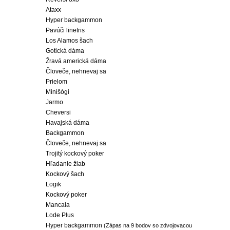
Ataxx
Hyper backgammon
Pavúči linetris
Los Alamos šach
Gotická dáma
Žravá americká dáma
Človeče, nehnevaj sa
Prielom
Minišógi
Jarmo
Cheversi
Havajská dáma
Backgammon
Človeče, nehnevaj sa
Trojitý kockový poker
Hľadanie žiab
Kockový šach
Logik
Kockový poker
Mancala
Lode Plus
Hyper backgammon
(Zápas na 9 bodov so zdvojovacou