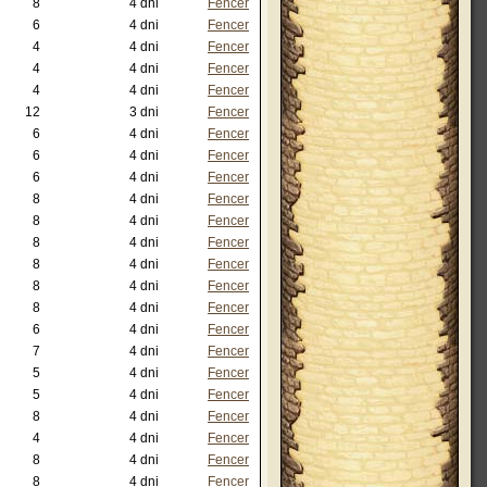
8
4 dni
Fencer
6
4 dni
Fencer
4
4 dni
Fencer
4
4 dni
Fencer
4
4 dni
Fencer
12
3 dni
Fencer
6
4 dni
Fencer
6
4 dni
Fencer
6
4 dni
Fencer
8
4 dni
Fencer
8
4 dni
Fencer
8
4 dni
Fencer
8
4 dni
Fencer
8
4 dni
Fencer
8
4 dni
Fencer
6
4 dni
Fencer
7
4 dni
Fencer
5
4 dni
Fencer
5
4 dni
Fencer
8
4 dni
Fencer
4
4 dni
Fencer
8
4 dni
Fencer
8
4 dni
Fencer