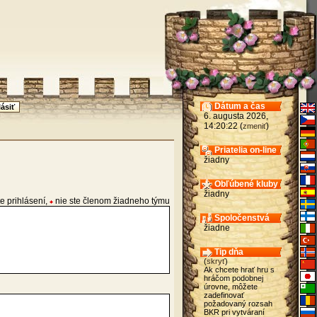
Dátum a čas
6. augusta 2026,
14:20:22 (
)
zmeniť
Priatelia on-line
žiadny
Obľúbené kluby
žiadny
e prihlásení,
nie ste členom žiadneho týmu
Spoločenstvá
žiadne
Tip dňa
(
skryť
)
Ak chcete hrať hru s
hráčom podobnej
úrovne, môžete
zadefinovať
požadovaný rozsah
BKR pri vytváraní