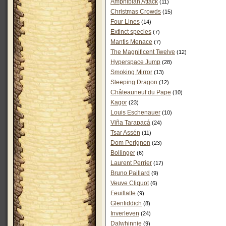
Amphibian Attack
(11)
Christmas Crowds
(15)
Four Lines
(14)
Extinct species
(7)
Mantis Menace
(7)
The Magnificent Twelve
(12)
Hyperspace Jump
(28)
Smoking Mirror
(13)
Sleeping Dragon
(12)
Châteauneuf du Pape
(10)
Kagor
(23)
Louis Eschenauer
(10)
Viña Tarapacá
(24)
Tsar Assén
(11)
Dom Perignon
(23)
Bollinger
(6)
Laurent Perrier
(17)
Bruno Paillard
(9)
Veuve Cliquot
(6)
Feuillatte
(9)
Glenfiddich
(8)
Inverleven
(24)
Dalwhinnie
(9)