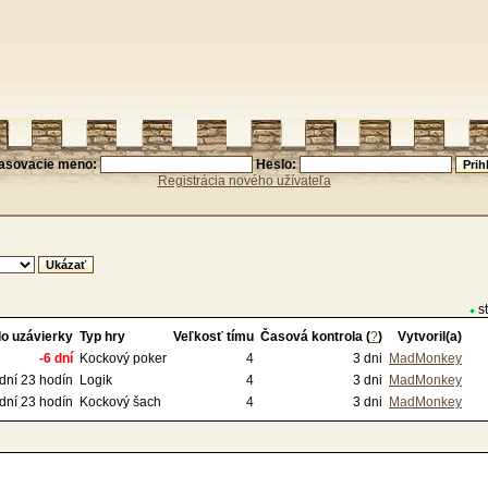
lasovacie meno:
Heslo:
Registrácia nového užívateľa
st
o uzávierky
Typ hry
Veľkosť tímu
Časová kontrola (
?
)
Vytvoril(a)
-6 dní
Kockový poker
4
3 dni
MadMonkey
 dní 23 hodín
Logik
4
3 dni
MadMonkey
dní 23 hodín
Kockový šach
4
3 dni
MadMonkey