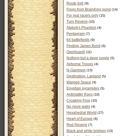
Route 6x6
(9)
Frogs from BrainKing pond
(14)
For real racers only
(15)
Turn Reversi
(10)
Ataturk's Phantom
(4)
Pentagram
(7)
64 battlefields
(9)
Finding James Bond
(6)
Overboard!
(11)
Nothing but a deep jungle
(5)
Airborne Troops
(4)
N-Gammon
(13)
Destination: Lapland
(5)
Warped Space
(4)
Egyptian pyramides
(5)
Antimatter Rays
(10)
Croaking Frog
(10)
No more walls
(4)
Hexahedral World
(27)
Heart of Europe
(6)
Red Reversi
(7)
Black and white bridges
(13)