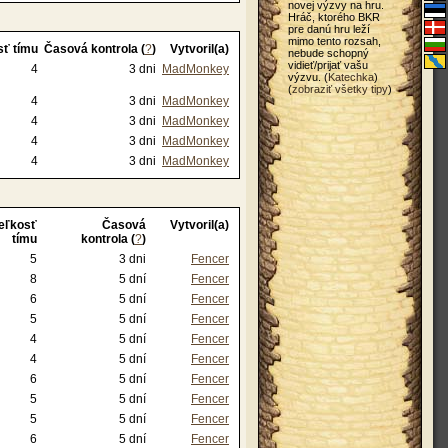
novej výzvy na hru.
Hráč, ktorého BKR
pre danú hru leží
mimo tento rozsah,
sť tímu
Časová kontrola (
?
)
Vytvoril(a)
nebude schopný
vidieť/prijať vašu
4
3 dni
MadMonkey
výzvu. (
Katechka
)
(
zobraziť všetky tipy
)
4
3 dni
MadMonkey
4
3 dni
MadMonkey
4
3 dni
MadMonkey
4
3 dni
MadMonkey
eľkosť
Časová
Vytvoril(a)
tímu
kontrola (
?
)
5
3 dni
Fencer
8
5 dní
Fencer
6
5 dní
Fencer
5
5 dní
Fencer
4
5 dní
Fencer
4
5 dní
Fencer
6
5 dní
Fencer
5
5 dní
Fencer
5
5 dní
Fencer
6
5 dní
Fencer