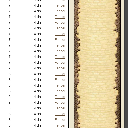
7
4 dni
Fencer
7
4 dni
Fencer
7
4 dni
Fencer
7
4 dni
Fencer
7
4 dni
Fencer
7
4 dni
Fencer
7
4 dni
Fencer
7
4 dni
Fencer
7
4 dni
Fencer
7
4 dni
Fencer
7
4 dni
Fencer
7
4 dni
Fencer
8
4 dni
Fencer
8
4 dni
Fencer
8
4 dni
Fencer
8
4 dni
Fencer
8
4 dni
Fencer
8
4 dni
Fencer
8
4 dni
Fencer
8
4 dni
Fencer
8
4 dni
Fencer
8
4 dni
Fencer