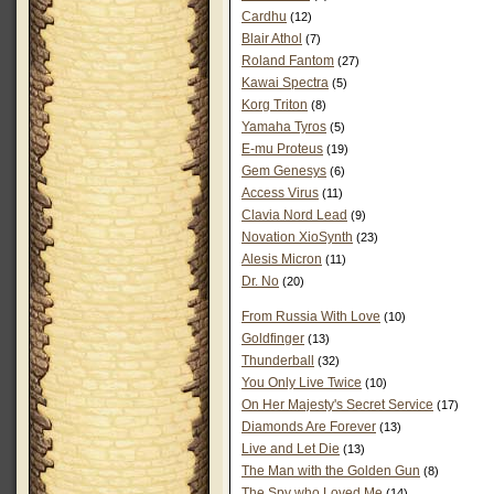
Cardhu
(12)
Blair Athol
(7)
Roland Fantom
(27)
Kawai Spectra
(5)
Korg Triton
(8)
Yamaha Tyros
(5)
E-mu Proteus
(19)
Gem Genesys
(6)
Access Virus
(11)
Clavia Nord Lead
(9)
Novation XioSynth
(23)
Alesis Micron
(11)
Dr. No
(20)
From Russia With Love
(10)
Goldfinger
(13)
Thunderball
(32)
You Only Live Twice
(10)
On Her Majesty's Secret Service
(17)
Diamonds Are Forever
(13)
Live and Let Die
(13)
The Man with the Golden Gun
(8)
The Spy who Loved Me
(14)