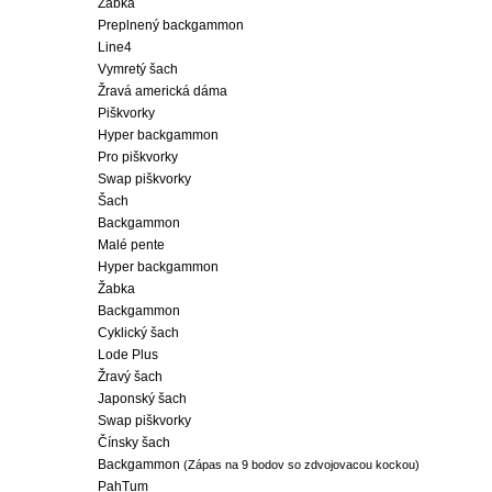
Žabka
Preplnený backgammon
Line4
Vymretý šach
Žravá americká dáma
Piškvorky
Hyper backgammon
Pro piškvorky
Swap piškvorky
Šach
Backgammon
Malé pente
Hyper backgammon
Žabka
Backgammon
Cyklický šach
Lode Plus
Žravý šach
Japonský šach
Swap piškvorky
Čínsky šach
Backgammon
(Zápas na 9 bodov so zdvojovacou kockou)
PahTum