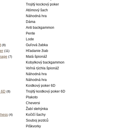
Trojitý kockový poker
Atómový šach
Náhodná hra
Dáma
Anti backgammon
Pente
Lode
t
Guľová žabka
(8)
er
Hľadanie žiab
(11)
onage
Malá špionáž
(7)
Kobylkový backgammon
Voľná rýchla špionáž
Náhodná hra
Náhodná hra
Kostkový poker 6D
r 6D
Trojitý kostkový poker 6D
(8)
Plakoto
Cheversi
Žabí stehýnka
Chess
Kočičí šachy
(4)
Souboj jezdců
)
Piškvorky