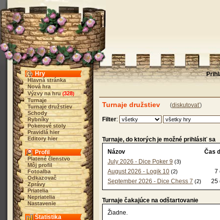
Hry
Prih
Hlavná stránka
Nová hra
Výzvy na hru
328
(
)
Turnaje
Turnaje družstiev
(
diskutovať
)
Turnaje družstiev
Schody
Filter
:
Rybníky
Pokerové stoly
Pravidlá hier
Editory hier
Turnaje, do ktorých je možné prihlásiť sa
Názov
Čas d
Profil
Platené členstvo
July 2026 - Dice Poker 9
(3)
Môj profil
August 2026 - Logik 10
7
Fotoalba
(2)
Odkazovač
September 2026 - Dice Chess 7
25 
(2)
Zprávy
Priatelia
Nepriatelia
Turnaje čakajúce na odštartovanie
Nastavenie
Žiadne.
Štatistika