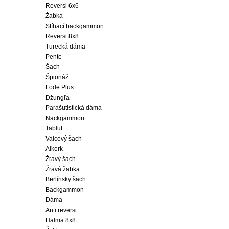
Reversi 6x6
Žabka
Stíhací backgammon
Reversi 8x8
Turecká dáma
Pente
Šach
Špionáž
Lode Plus
Džungľa
Parašutistická dáma
Nackgammon
Tablut
Valcový šach
Alkerk
Žravý šach
Žravá žabka
Berlínsky šach
Backgammon
Dáma
Anti reversi
Halma 8x8