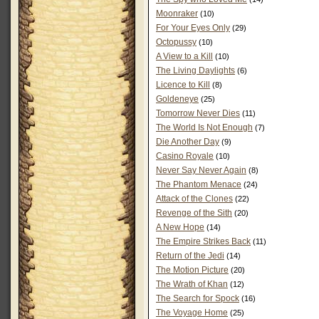
Moonraker
(10)
For Your Eyes Only
(29)
Octopussy
(10)
A View to a Kill
(10)
The Living Daylights
(6)
Licence to Kill
(8)
Goldeneye
(25)
Tomorrow Never Dies
(11)
The World Is Not Enough
(7)
Die Another Day
(9)
Casino Royale
(10)
Never Say Never Again
(8)
The Phantom Menace
(24)
Attack of the Clones
(22)
Revenge of the Sith
(20)
A New Hope
(14)
The Empire Strikes Back
(11)
Return of the Jedi
(14)
The Motion Picture
(20)
The Wrath of Khan
(12)
The Search for Spock
(16)
The Voyage Home
(25)