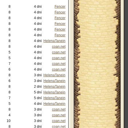
8
4 dni
Fencer
8
4 dni
Fencer
8
4 dni
Fencer
8
4 dni
Fencer
8
4 dni
Fencer
8
4 dni
Fencer
8
4 dni
HelenaTanein
8
4 dni
coan.net
5
4 dni
coan.net
5
4 dni
coan.net
7
4 dni
coan.net
6
4 dni
coan.net
8
3 dni
HelenaTanein
6
3 dni
HelenaTanein
8
2 dni
HelenaTanein
8
5 dní
HelenaTanein
7
5 dní
HelenaTanein
5
4 dni
HelenaTanein
8
3 dni
coan.net
4
3 dni
coan.net
10
3 dni
coan.net
8
3 dni
coan.net