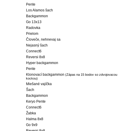
Pente
Los Alamos šach
Backgammon
Go 13x13
Radovka
Prielom
Človeče, nehnevaj sa
Nejasný šach
Connect6
Reversi 8x8
Hyper backgammon
Pente
Klonovací backgammon
(Zápas na 15 bodov so zdvojovacou
kockou)
Miešané vajíčka
Šach
Backgammon
Keryo Pente
Connect6
Žabka
Halma 8x8
Go 9x9
Reversi 8x8