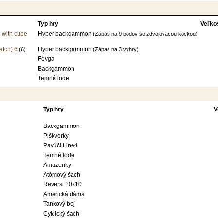
Typ hry
Veľko
 with cube
Hyper backgammon
(Zápas na 9 bodov so zdvojovacou kockou)
tch) 6
Hyper backgammon
(6)
(Zápas na 3 výhry)
Fevga
Backgammon
Temné lode
Typ hry
V
Backgammon
Piškvorky
Pavúči Line4
Temné lode
Amazonky
Atómový šach
Reversi 10x10
Americká dáma
Tankový boj
Cyklický šach