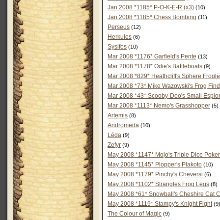
Jan 2008 *1185* P-O-K-E-R (x3)
(10)
Jan 2008 *1185* Chess Bombing
(11)
Perseus
(12)
Herkules
(6)
Sysifos
(10)
Mar 2008 *1176* Garfield's Pente
(13)
Mar 2008 *1178* Odie's Battleboats
(9)
Mar 2008 *829* Heathcliff's Sphere Frogle
Mar 2008 *73* Mike Wazowski's Frog Find
Mar 2008 *43* Scooby-Doo's Small Espi
Mar 2008 *1113* Nemo's Grasshopper
(5)
Artemis
(8)
Andromeda
(10)
Léda
(9)
Zefyr
(9)
May 2008 *1147* Mojo's Triple Dice Poke
May 2008 *1145* Plopper's Plakoto
(10)
May 2008 *1179* Pinchy's Cheversi
(6)
May 2008 *1102* Strangles Frog Legs
(8)
May 2008 *61* Snowball's Cheshire Cat 
May 2008 *1119* Stampy's Knight Fight
(9
The Colour of Magic
(9)