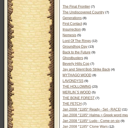
The Final Frontier
(7)
The Undiscovered Country
(7)
Generations
(8)
First Contact
(6)
Insurrection
(8)
Nemesis
(5)
Lord Of The Rings
(12)
Groundhog Day
(13)
Back to the Future
(9)
Ghostbusters
(6)
Beverly Hills Cop
(7)
Jay and Silent Bob Strike Back
(4)
MYTHAGO WOOD
(8)
LAVONDYSS
(9)
THE HOLLOWING
(23)
MERLIN´S WOOD
(5)
THE BONE FOREST
(7)
THE FETCH
(7)
Jan 2008 *1185* Ready - Set - RACE!
(11)
Jan 2008 *1185* Halma = Greek word me
Jan 2008 *1185* Ludo - Come on six
(9)
Jan 2008 *1185* Clone Wars
(12)