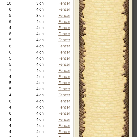
10
3 dni
Fencer
6
4 dni
Fencer
5
3 dni
Fencer
6
4 dni
Fencer
4
4 dni
Fencer
8
4 dni
Fencer
5
4 dni
Fencer
6
4 dni
Fencer
6
4 dni
Fencer
5
4 dni
Fencer
5
4 dni
Fencer
7
4 dni
Fencer
4
4 dni
Fencer
5
4 dni
Fencer
5
4 dni
Fencer
4
4 dni
Fencer
6
4 dni
Fencer
4
4 dni
Fencer
6
4 dni
Fencer
4
4 dni
Fencer
4
4 dni
Fencer
4
4 dni
Fencer