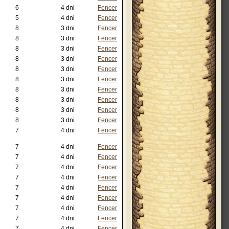
6
4 dni
Fencer
5
4 dni
Fencer
8
3 dni
Fencer
8
3 dni
Fencer
8
3 dni
Fencer
8
3 dni
Fencer
8
3 dni
Fencer
8
3 dni
Fencer
8
3 dni
Fencer
8
3 dni
Fencer
8
3 dni
Fencer
8
3 dni
Fencer
7
4 dni
Fencer
7
4 dni
Fencer
7
4 dni
Fencer
7
4 dni
Fencer
7
4 dni
Fencer
7
4 dni
Fencer
7
4 dni
Fencer
7
4 dni
Fencer
7
4 dni
Fencer
7
4 dni
Fencer