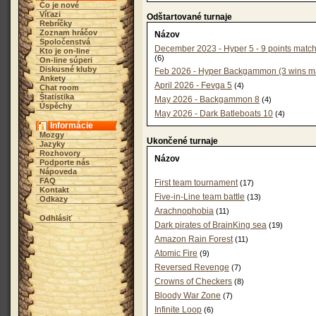
Čo je nové
Víťazi
Odštartované turnaje
Rebríčky
Zoznam hráčov
Názov
Spoločenstvá
December 2023 - Hyper 5 - 9 points match
Kto je on-line
(6)
On-line súperi
Diskusné kluby
Feb 2026 - Hyper Backgammon (3 wins ma
Ankety
April 2026 - Fevga 5
(4)
Chat room
Štatistika
May 2026 - Backgammon 8
(4)
Úspěchy
May 2026 - Dark Batleboats 10
(4)
Informácie
Mozgy
Ukončené turnaje
Jazyky
Rozhovory
Názov
Podporte nás
Nápoveda
FAQ
First team tournament
(17)
Kontakt
Five-in-Line team battle
(13)
Odkazy
Arachnophobia
(11)
Odhlásiť
Dark pirates of BrainKing sea
(19)
Amazon Rain Forest
(11)
Atomic Fire
(9)
Reversed Revenge
(7)
Crowns of Checkers
(8)
Bloody War Zone
(7)
Infinite Loop
(6)