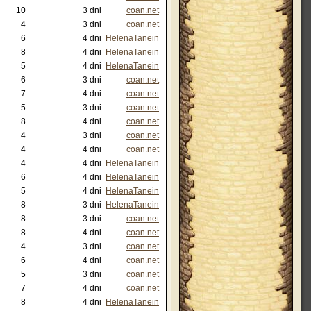
10
3 dni
coan.net
4
3 dni
coan.net
6
4 dni
HelenaTanein
8
4 dni
HelenaTanein
5
4 dni
HelenaTanein
6
3 dni
coan.net
7
4 dni
coan.net
5
3 dni
coan.net
8
4 dni
coan.net
4
3 dni
coan.net
4
4 dni
coan.net
4
4 dni
HelenaTanein
6
4 dni
HelenaTanein
5
4 dni
HelenaTanein
8
3 dni
HelenaTanein
8
3 dni
coan.net
8
4 dni
coan.net
4
3 dni
coan.net
6
4 dni
coan.net
5
3 dni
coan.net
7
4 dni
coan.net
8
4 dni
HelenaTanein