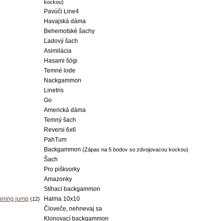
kockou)
Pavúči Line4
Havajská dáma
Behemotské šachy
Ľadový šach
Asimilácia
Hasami šógi
Temné lode
Nackgammon
Linetris
Go
Americká dáma
Temný šach
Reversi 6x6
PahTum
Backgammon
(Zápas na 5 bodov so zdvojovacou kockou)
Šach
Pro piškvorky
Amazonky
Stíhací backgammon
aning jump
Halma 10x10
(12)
Človeče, nehnevaj sa
Klonovací backgammon