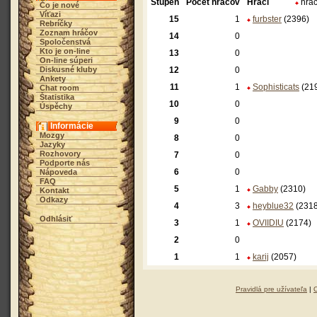
Stupeň
Počet hráčov
Hráči
hráč
Čo je nové
Víťazi
15
1
furbster
(2396)
Rebríčky
Zoznam hráčov
14
0
Spoločenstvá
Kto je on-line
13
0
On-line súperi
Diskusné kluby
12
0
Ankety
11
1
Sophisticats
(21
Chat room
Štatistika
10
0
Úspěchy
9
0
Informácie
Mozgy
8
0
Jazyky
Rozhovory
7
0
Podporte nás
6
0
Nápoveda
FAQ
5
1
Gabby
(2310)
Kontakt
Odkazy
4
3
heyblue32
(2318
Odhlásiť
3
1
OVIIDIU
(2174)
2
0
1
1
karij
(2057)
Pravidlá pre užívateľa
|