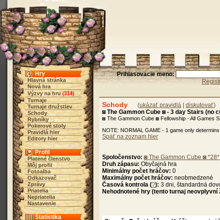
Hry
Prihlasovacie meno:
Hlavná stránka
Regist
Nová hra
Výzvy na hru
314
(
)
Turnaje
Schody
(
ukázať pravidlá
|
diskutovať
)
Turnaje družstiev
◙ The Gammon Cube ◙ - 3 day Stairs (no
Schody
◙ The Gammon Cube ◙ Fellowship - All Games St
Rybníky
Pokerové stoly
NOTE: NORMAL GAME - 1 game only determins 
Pravidlá hier
Späť na zoznam hier
Editory hier
Profil
Spoločenstvo:
◙ The Gammon Cube ◙ *28*
Platené členstvo
Druh zápasu:
Obyčajná hra
Môj profil
Minimálny počet hráčov:
0
Fotoalba
Maximálny počet hráčov:
neobmedzené
Odkazovač
Zprávy
Časová kontrola (
?
):
3 dni, štandardná dov
Priatelia
Nehodnotené hry (tento turnaj neovplyvní
Nepriatelia
Nastavenie
Štatistika