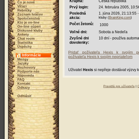
Krajina:
Česká republika
Čo je nové
Víťazi
Prvý login:
24. februára 2005, 10:5
Rebríčky
Posledná
1. júna 2026, 21:13:55
-
Zoznam hráčov
akcia:
kluby (
BrainKing.com
)
Spoločenstvá
Kto je on-line
Počet žetonů:
1000
On-line súperi
Diskusné kluby
Voľné dni:
Sobota a Nedeľa
Ankety
Zvyšné dni
10 dní - používa autom
Chat room
dovolenky:
Štatistika
Úspěchy
Pridať požívateľa Hexis k svojím pr
Informácie
požívateľa Hexis k svojím nepriateľom
Mozgy
Jazyky
Rozhovory
Uživatel
Hexis
si nepřeje dostávat výzvy 
Podporte nás
Nápoveda
FAQ
Kontakt
Pravidlá pre užívateľa
|
Odkazy
Odhlásiť