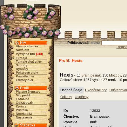
Hry
Prihlasovacie meno:
Hlavná stránka
Regist
Nová hra
Výzvy na hru
318
(
)
Turnaje
Profil: Hexis
Turnaje družstiev
Schody
Rybníky
Pokerové stoly
Hexis
-
Brain pešiak
, 150
Mozgov
, 2
Pravidlá hier
Celkové skóre: 1367 výhier, 27 remíz, 10 pr
Editory hier
Profil
Osobné údaje
Ukončené hry
Odštartova
Platené členstvo
Môj profil
Odkazy
Úspěchy
Fotoalba
Odkazovač
Zprávy
Priatelia
ID:
13933
Nepriatelia
Členstvo:
Brain pešiak
Nastavenie
Pohlavie:
muž
Štatistika