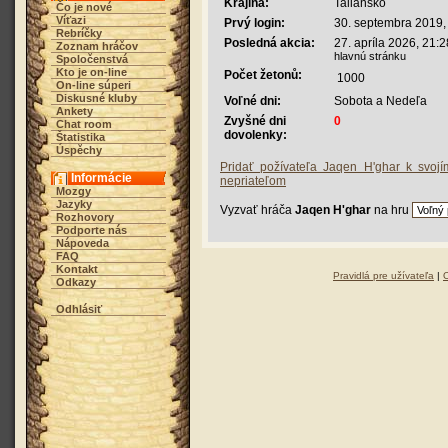
Krajina:
Taliansko
Čo je nové
Víťazi
Prvý login:
30. septembra 2019,
Rebríčky
Posledná akcia:
27. apríla 2026, 21:
Zoznam hráčov
hlavnú stránku
Spoločenstvá
Kto je on-line
Počet žetonů:
1000
On-line súperi
Diskusné kluby
Voľné dni:
Sobota a Nedeľa
Ankety
Zvyšné dni
0
Chat room
dovolenky:
Štatistika
Úspěchy
Pridať požívateľa Jaqen H'ghar k svojí
Informácie
nepriateľom
Mozgy
Jazyky
Vyzvať hráča
Jaqen H'ghar
na hru
Rozhovory
Podporte nás
Nápoveda
FAQ
Kontakt
Pravidlá pre užívateľa
|
Odkazy
Odhlásiť