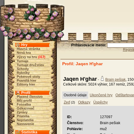
Hry
Prihlasovacie meno:
Hlavná stránka
Regist
Nová hra
Výzvy na hru
317
(
)
Turnaje
Profil: Jaqen H'ghar
Turnaje družstiev
Schody
Rybníky
Pokerové stoly
Jaqen H'ghar
-
Brain pešiak
, 15
Pravidlá hier
Celkové skóre: 5024 výhier, 167 remíz, 259
Editory hier
Profil
Osobné údaje
Ukončené hry
Odštartova
Platené členstvo
Môj profil
Zeď
Odkazy
Úspěchy
(2)
Fotoalba
Odkazovač
Zprávy
Priatelia
ID:
127097
Nepriatelia
Členstvo:
Brain pešiak
Nastavenie
Pohlavie:
muž
Štatistika