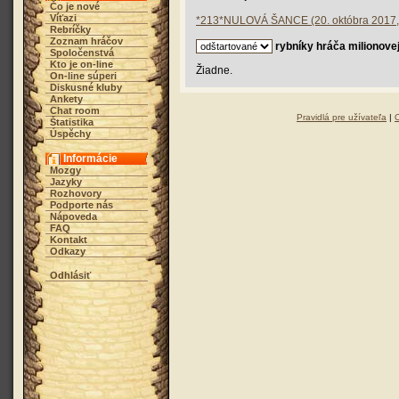
Čo je nové
Víťazi
*213*NULOVÁ ŠANCE (20. októbra 2017, 
Rebríčky
Zoznam hráčov
rybníky hráča milionovej
Spoločenstvá
Kto je on-line
Žiadne.
On-line súperi
Diskusné kluby
Ankety
Chat room
Pravidlá pre užívateľa
|
Štatistika
Úspěchy
Informácie
Mozgy
Jazyky
Rozhovory
Podporte nás
Nápoveda
FAQ
Kontakt
Odkazy
Odhlásiť