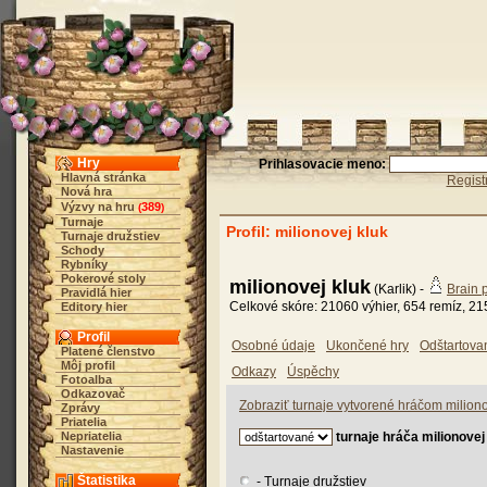
Hry
Prihlasovacie meno:
Hlavná stránka
Regist
Nová hra
Výzvy na hru
389
(
)
Turnaje
Profil: milionovej kluk
Turnaje družstiev
Schody
Rybníky
Pokerové stoly
milionovej kluk
(Karlik) -
Brain 
Pravidlá hier
Celkové skóre: 21060 výhier, 654 remíz, 21
Editory hier
Profil
Osobné údaje
Ukončené hry
Odštartova
Platené členstvo
Môj profil
Odkazy
Úspěchy
Fotoalba
Odkazovač
Zobraziť turnaje vytvorené hráčom miliono
Zprávy
Priatelia
Nepriatelia
turnaje hráča milionovej
Nastavenie
Štatistika
- Turnaje družstiev