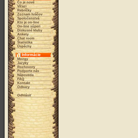
Čo je nové
Víťazi
Rebríčky
Zoznam hráčov
Spoločenstvá
Kto je on-line
On-line súperi
Diskusné kluby
Ankety
Chat room
Štatistika
Úspěchy
Informácie
Mozgy
Jazyky
Rozhovory
Podporte nás
Nápoveda
FAQ
Kontakt
Odkazy
Odhlásiť