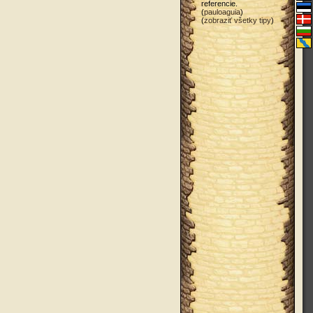
referencie.
(
pauloaguia
)
(
zobraziť všetky tipy
)