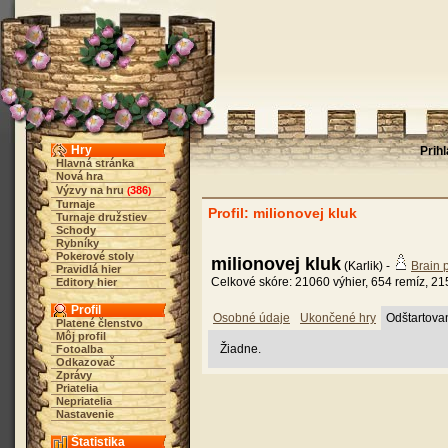
Hry
Prih
Hlavná stránka
Nová hra
Výzvy na hru
386
(
)
Turnaje
Profil: milionovej kluk
Turnaje družstiev
Schody
Rybníky
Pokerové stoly
milionovej kluk
(Karlik) -
Brain 
Pravidlá hier
Celkové skóre: 21060 výhier, 654 remíz, 21
Editory hier
Profil
Osobné údaje
Ukončené hry
Odštartova
Platené členstvo
Môj profil
Žiadne.
Fotoalba
Odkazovač
Zprávy
Priatelia
Nepriatelia
Nastavenie
Štatistika