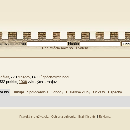
lasovacie meno:
Heslo:
Registrácia nového užívateľa
pešiak
, 270
Mozgov
, 1400
úspěchových bodů
532 prehier,
1038
vyhratých turnajov
né hry
Turnaje
Spoločenstvá
Schody
Diskusné kluby
Odkazy
Úspěchy
Pravidlá pre užívateľa
|
Ochrana súkromia
|
BrainKing tím
|
Reklama