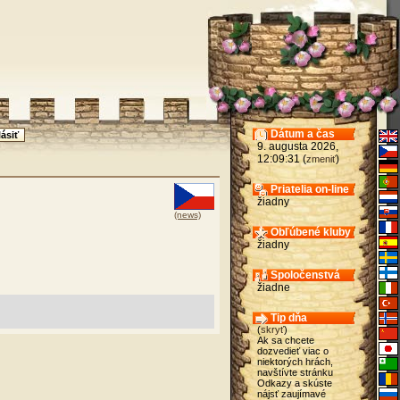
Dátum a čas
9. augusta 2026,
12:09:31 (
)
zmeniť
Priatelia on-line
žiadny
(news)
Obľúbené kluby
žiadny
Spoločenstvá
žiadne
Tip dňa
(
skryť
)
Ak sa chcete
dozvedieť viac o
niektorých hrách,
navštívte stránku
Odkazy a skúste
nájsť zaujímavé