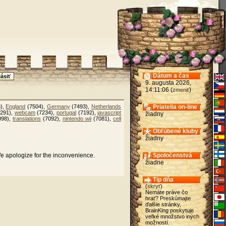
Dátum a čas
9. augusta 2026,
14:11:06 (
)
zmeniť
),
England
(7504),
Germany
(7493),
Netherlands
Priatelia on-line
291),
webcam
(7234),
portugal
(7192),
javascript
žiadny
098),
translations
(7092),
nintendo wii
(7081),
cell
Obľúbené kluby
žiadny
We apologize for the inconvenience.
Spoločenstvá
žiadne
Tip dňa
(
skryť
)
Nemáte práve čo
hrať? Preskúmajte
ďalšie stránky,
BrainKing poskytuje
veľké množstvo iných
možností.