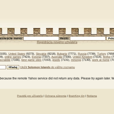
lasovacie meno:
Heslo:
Registrácia nového užívateľa
0155),
United States
(9273),
Slovakia
(8218),
Bulgaria
(7771),
Russia
(7739),
Turkey
(7656
9),
online games
(7423),
Estonia
(7337),
Australia
(7330),
United Kingdom
(7314),
firefox
(7
scrabble
(7166),
best game sites
(7153),
jewels
(7131),
mmorpg
(7130),
work at home
(7
Uložit
Solomon Islands
do vášho zoznamu
because the remote Yahoo service did not return any data. Please try again later. 
Pravidlá pre užívateľa
|
Ochrana súkromia
|
BrainKing tím
|
Reklama