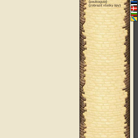
(
pauloaguia
)
(
zobraziť všetky tipy
)