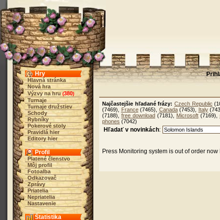
Hry
Prih
Hlavná stránka
Nová hra
Výzvy na hru
380
(
)
Turnaje
Najčastejšie hľadané frázy:
Czech Republic
(1
Turnaje družstiev
(7469),
France
(7465),
Canada
(7453),
Italy
(743
Schody
(7188),
free download
(7181),
Microsoft
(7169),
Rybníky
phones
(7042)
Pokerové stoly
Hľadať v novinkách
:
Pravidlá hier
Editory hier
Press Monitoring system is out of order now 
Profil
Platené členstvo
Môj profil
Fotoalba
Odkazovač
Zprávy
Priatelia
Nepriatelia
Nastavenie
Štatistika