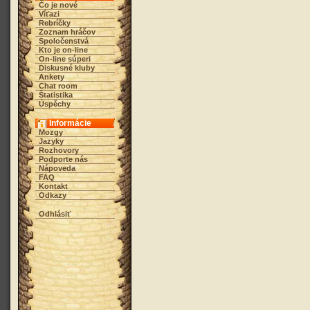
Čo je nové
Víťazi
Rebríčky
Zoznam hráčov
Spoločenstvá
Kto je on-line
On-line súperi
Diskusné kluby
Ankety
Chat room
Štatistika
Úspěchy
Informácie
Mozgy
Jazyky
Rozhovory
Podporte nás
Nápoveda
FAQ
Kontakt
Odkazy
Odhlásiť