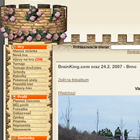
Hry
Prihlasovacie meno:
Hlavná stránka
Registr
Nová hra
Výzvy na hru
334
(
)
Turnaje
BrainKing.com sraz 24.2. 2007 - Brno
Turnaje družstiev
Schody
Rybníky
Zpět na fotoalbum
Pokerové stoly
Pravidlá hier
Editory hier
Vla
Předchozí
Profil
Platené členstvo
Môj profil
Fotoalba
Odkazovač
Zprávy
Priatelia
Nepriatelia
Nastavenie
Štatistika