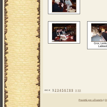
Gror, Lenk
Labbed
<< < 1
2
3
4
5
6
7
8
9
>
>>
Pravidlá pre užívateľa
|
O