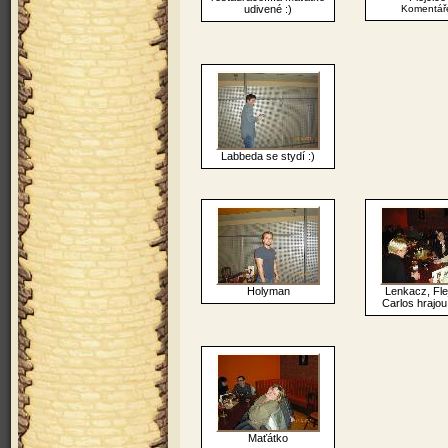
udivené :)
Komentáře
Labbeda se stydí :)
Holyman
Lenkacz, Fle
Carlos hrajou
Maťátko