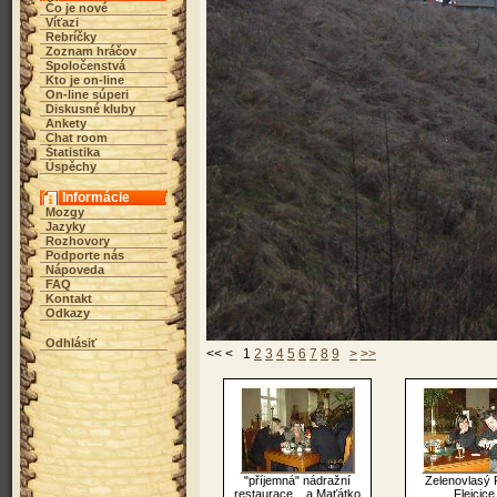
Čo je nové
Víťazi
Rebríčky
Zoznam hráčov
Spoločenstvá
Kto je on-line
On-line súperi
Diskusné kluby
Ankety
Chat room
Štatistika
Úspěchy
Informácie
Mozgy
Jazyky
Rozhovory
Podporte nás
Nápoveda
FAQ
Kontakt
Odkazy
Odhlásiť
<< < 1
2
3
4
5
6
7
8
9
>
>>
"příjemná" nádražní
Zelenovlasý 
restaurace....a Maťátko
Flejcice 