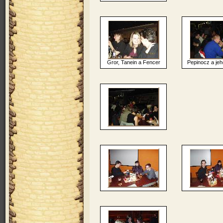
Gror, Tanein a Fencer
Pepinocz a jeh