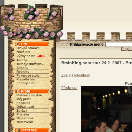
Hry
Prihlasovacie meno:
Hlavná stránka
Regist
Nová hra
Výzvy na hru
403
(
)
Turnaje
BrainKing.com sraz 24.2. 2007 - Br
Turnaje družstiev
Schody
Rybníky
Zpět na fotoalbum
Pokerové stoly
Pravidlá hier
Editory hier
Pep
Předchozí
Profil
Platené členstvo
Môj profil
Fotoalba
Odkazovač
Zprávy
Priatelia
Nepriatelia
Nastavenie
Štatistika