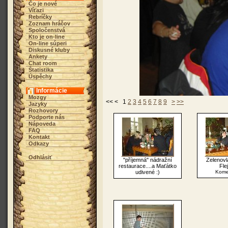
Čo je nové
Víťazi
Rebríčky
Zoznam hráčov
Spoločenstvá
Kto je on-line
On-line súperi
Diskusné kluby
Ankety
Chat room
Štatistika
Úspěchy
Informácie
Mozgy
<< < 1
2
3
4
5
6
7
8
9
>
>>
Jazyky
Rozhovory
Podporte nás
Nápoveda
FAQ
Kontakt
Odkazy
Odhlásiť
"příjemná" nádražní
Zelenovl
restaurace....a Maťátko
Flej
udivené :)
Kome