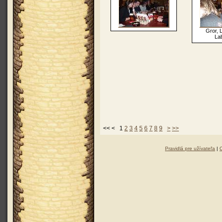
Gror, 
La
<< < 1
2
3
4
5
6
7
8
9
>
>>
Pravidlá pre užívateľa
|