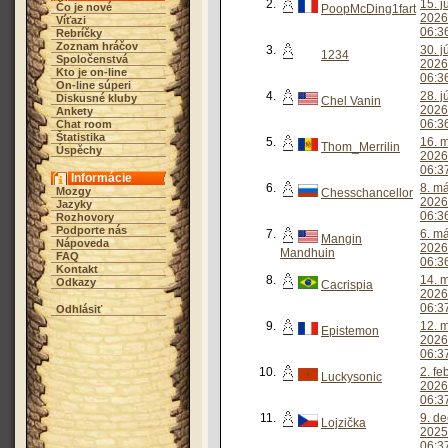
2.
15. j
Čo je nové
PoopMcDing1fart
2026
Víťazi
06:3
Rebríčky
Zoznam hráčov
3.
30. j
1234
Spoločenstvá
2026
Kto je on-line
06:3
On-line súperi
4.
28. j
Diskusné kluby
Chel Vanin
2026
Ankety
06:3
Chat room
Štatistika
5.
16. 
Thom_Merrilin
Úspěchy
2026
06:3
Informácie
6.
8. m
Mozgy
Chesschancellor
2026
Jazyky
06:3
Rozhovory
Podporte nás
7.
6. m
Mangin
Nápoveda
2026
Mandhuin
FAQ
06:3
Kontakt
8.
14. 
Odkazy
Cacrispia
2026
06:3
Odhlásiť
9.
12. 
Epistemon
2026
06:3
10.
2. fe
Luckysonic
2026
06:3
11.
9. d
Lojzička
2025
06:3