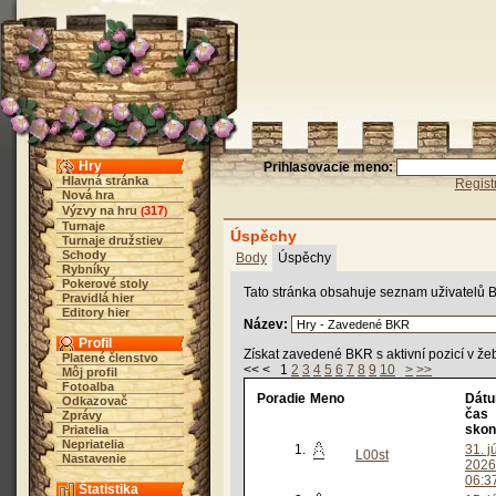
Hry
Prihlasovacie meno:
Hlavná stránka
Regist
Nová hra
Výzvy na hru
317
(
)
Turnaje
Úspěchy
Turnaje družstiev
Schody
Body
Úspěchy
Rybníky
Pokerové stoly
Tato stránka obsahuje seznam uživatelů B
Pravidlá hier
Editory hier
Název:
Profil
Získat zavedené BKR s aktivní pozicí v žeb
Platené členstvo
<< < 1
2
3
4
5
6
7
8
9
10
>
>>
Môj profil
Fotoalba
Poradie
Meno
Dátu
Odkazovač
čas
Zprávy
skon
Priatelia
Nepriatelia
1.
31. j
L00st
Nastavenie
2026
06:3
Štatistika