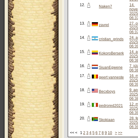
12.
14.
Naken7
nove
2025
06:3
13.
27. o
zavrel
2025
06:3
14.
24. 
cristian_grinds
2025
06:3
15.
14. 
KokoroBerserk
2025
06:3
16.
7. jú
SiuanEgwene
06:3
17.
16. 
geert vanneste
2025
06:3
18.
9. ap
Becxboys
2025
06:3
19.
12. 
pedrored2021
2025
06:3
20.
28. f
Skokiaan
2025
06:3
<< < 1
2
3
4
5
6
7
8
9
10
>
>>