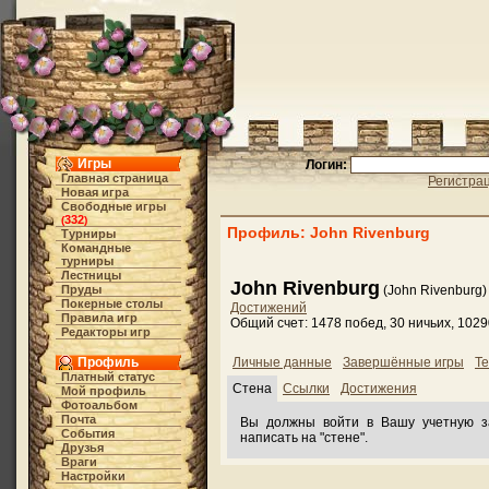
Игры
Логин:
Главная страница
Регистра
Новая игра
Свободные игры
332
(
)
Профиль: John Rivenburg
Турниры
Командные
турниры
Лестницы
John Rivenburg
Пруды
(John Rivenburg)
Покерные столы
Достижений
Правила игр
Общий счет: 1478 побед, 30 ничьих, 102
Редакторы игр
Профиль
Личные данные
Завершённые игры
Те
Платный статус
Стена
Ссылки
Достижения
Мой профиль
Фотоальбом
Почта
Вы должны войти в Вашу учетную з
События
написать на "стене".
Друзья
Враги
Настройки