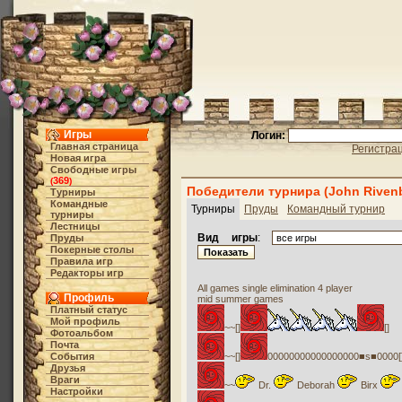
Игры
Логин:
Главная страница
Регистра
Новая игра
Свободные игры
369
(
)
Победители турнира (John Riven
Турниры
Командные
Турниры
Пруды
Командный турнир
турниры
Лестницы
Вид игры
:
Пруды
Покерные столы
Правила игр
Редакторы игр
All games single elimination 4 player
Профиль
mid summer games
Платный статус
Мой профиль
~~[]
[]
Фотоальбом
Почта
События
~~[]
00000000000000000■s■0000[
Друзья
Враги
~~
Dr.
Deborah
Birx
Настройки