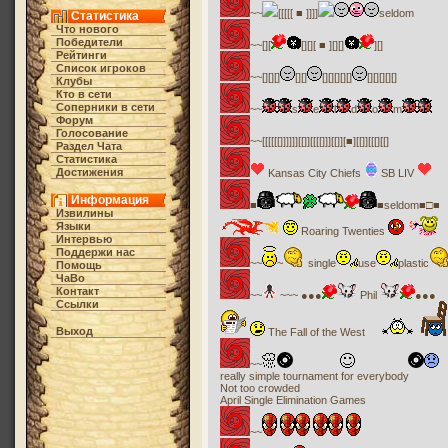
~~
[[[[[ ■ ]]]]
seldom
Статистика
Что нового
Победители
~~[][
[][][ ■ ][][]
][]
Рейтинги
Список игроков
~~[][][]
[][]
[][][][][]
[][][][][]
Клубы
Кто в cети
Соперники в сети
~~
s
e
l
d
o
m
Форум
Голосование
~~[[[[[[]]]]]][[]][[[[]]][[]][■][[]][[[][[]
Раздел Чата
Статистика
Достижения
Kansas City Chiefs
SB LIV
Информация
■
■seldom■□■
Извилины
Языки
Roaring Twenties
Интервью
Поддержи нас
~~
~
single
use
plastic
Помощь
ЧаВо
Контакт
~~
~~~ ●●●
Phil
●●●
Ссылки
Выход
The Fall of the West
~~
really simple tournament for everybody
Not too crowded
April Single Elimination Games
~~