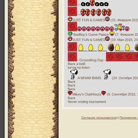
~~
~~
JUST FUN & GAMES
(15. Февраля 2019
BadBoy's Game Palace
(7. Февраля 20
JUST FUN & GAMES
(19. Мая 2018, 23
--Groundhog Day--
Back a lodě
turnaj na leden
A WHAM BAMS
(24. Октября 201
Back
Back
Back
Mikey's ClubHouse
(9. Сентября 2016, 
Back
Never-ending tournament
Согласие пользователя
|
Положение 